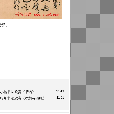
徐渭。
11-19
小楷书法欣赏《书谱》
11-11
行草书法欣赏《净慧寺四绝》