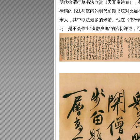
明代徐渭行草书法欣赏《天瓦庵诗卷》，
徐渭的书法与沉闷的明代前期书坛对比显
宋人，其中取法最多的米芾。他在《书米
习，是不会作出“潇散爽逸”的恰切评述，