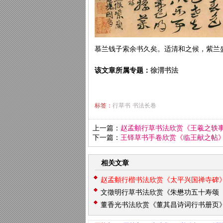
慕兰钱子索余书久矣。适清和之候，紫兰
该文章所属专题：
徐渭书法
标签：
行草书
书法长卷
上一篇：
赵孟頫行草书法欣赏《王羲之轶
下一篇：
王铎草书手卷欣赏《临王献之帖
相关文章
赵孟頫行楷书法欣赏《太平兴国禅寺碑
文徵明行草书法欣赏《朱懋功五十寿颂
董香光书法欣赏《董其昌诗词行书册页
卷》