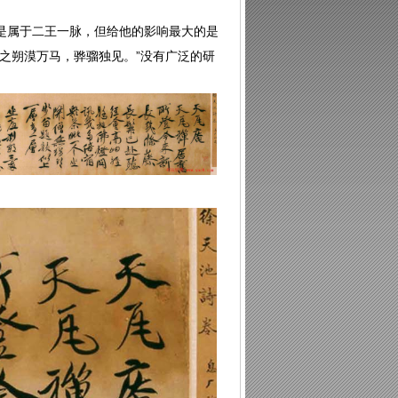
是属于二王一脉，但给他的影响最大的是
之朔漠万马，骅骝独见。”没有广泛的研