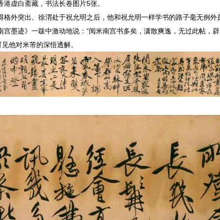
香港虚白斋藏，书法长卷图片5张。
得格外突出。徐渭处于祝允明之后，他和祝允明一样学书的路子毫无例外
南宫墨迹》一跋中激动地说：“阅米南宫书多矣，潇散爽逸，无过此帖，辟
可见他对米芾的深悟透解。