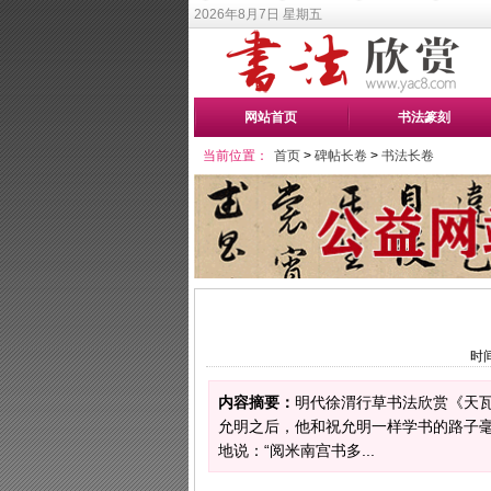
2026年8月7日 星期五
网站首页
书法篆刻
当前位置：
首页
>
碑帖长卷
>
书法长卷
时间
内容摘要：
明代徐渭行草书法欣赏《天
允明之后，他和祝允明一样学书的路子
地说：“阅米南宫书多...