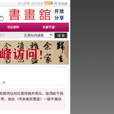
加入收藏
设为首页
书法资料
名家手迹
：
0
前期书坛对比显得格外突出。徐渭处于祝
米芾。他在《书米南宫墨迹》一跋中激动