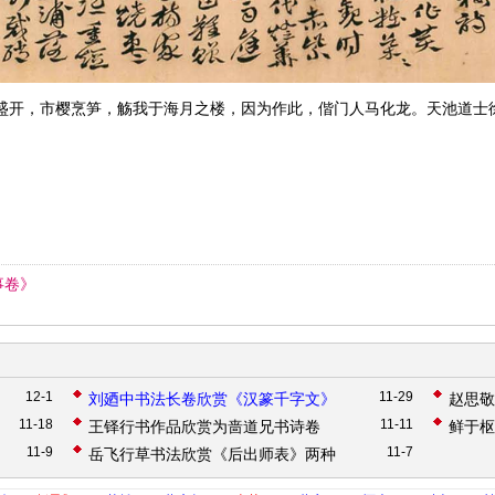
盛开，市樱烹笋，觞我于海月之楼，因为作此，偕门人马化龙。天池道士
事卷》
》
12-1
11-29
》
刘廼中书法长卷欣赏《汉篆千字文》
赵思敬
11-18
11-11
王铎行书作品欣赏为啬道兄书诗卷
鲜于枢
11-9
11-7
》
岳飞行草书法欣赏《后出师表》两种