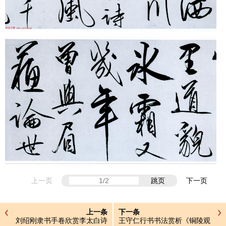
上一页
跳页
下一页
上一条
下一条
刘绍刚隶书手卷欣赏李太白诗
王守仁行书书法赏析《铜陵观