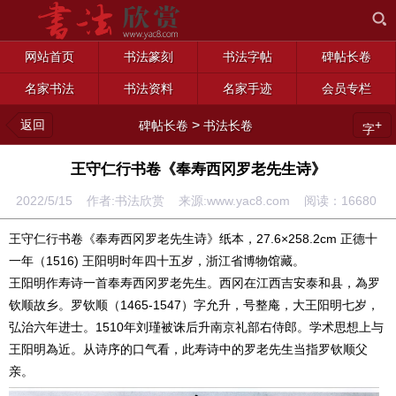
网站首页
书法篆刻
书法字帖
碑帖长卷
名家书法
书法资料
名家手迹
会员专栏
返回
>
+
碑帖长卷
书法长卷
字
王守仁行书卷《奉寿西冈罗老先生诗》
2022/5/15 作者:书法欣赏 来源:www.yac8.com 阅读：
16680
王守仁行书卷《奉寿西冈罗老先生诗》纸本，27.6×258.2cm 正德十
一年（1516) 王阳明时年四十五岁，浙江省博物馆藏。
王阳明作寿诗一首奉寿西冈罗老先生。西冈在江西吉安泰和县，為罗
钦顺故乡。罗钦顺（1465-1547）字允升，号整庵，大王阳明七岁，
弘治六年进士。1510年刘瑾被诛后升南京礼部右侍郎。学术思想上与
王阳明為近。从诗序的口气看，此寿诗中的罗老先生当指罗钦顺父
亲。