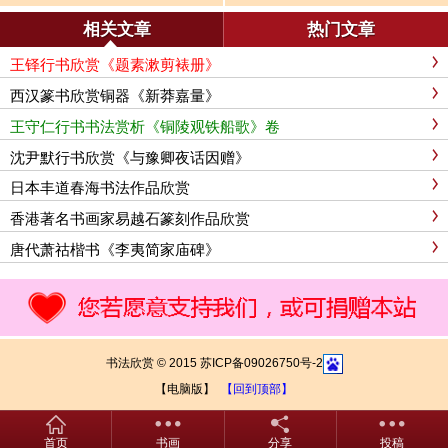
九首
铁船歌》卷
相关文章
热门文章
王铎行书欣赏《题素漱剪裱册》
西汉篆书欣赏铜器《新莽嘉量》
王守仁行书书法赏析《铜陵观铁船歌》卷
沈尹默行书欣赏《与豫卿夜话因赠》
日本丰道春海书法作品欣赏
香港著名书画家易越石篆刻作品欣赏
唐代萧祜楷书《李夷简家庙碑》
书法欣赏 © 2015 苏ICP备09026750号-2
【电脑版】
【回到顶部】
首页
书画
分享
投稿