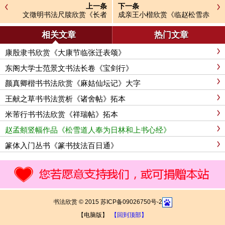
上一条
下一条
文徵明书法尺牍欣赏《长者
成亲王小楷欣赏《临赵松雪赤
帖》
壁赋》
相关文章
热门文章
康殷隶书欣赏《大康节临张迁表颂》
东阁大学士范景文书法长卷《宝剑行》
颜真卿楷书书法欣赏《麻姑仙坛记》大字
王献之草书书法赏析《诸舍帖》拓本
米芾行书书法欣赏《祥瑞帖》拓本
赵孟頫竖幅作品《松雪道人奉为日林和上书心经》
篆体入门丛书《篆书技法百日通》
书法欣赏 © 2015 苏ICP备09026750号-2
【电脑版】
【回到顶部】