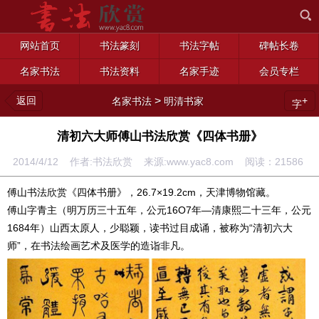
网站首页
书法篆刻
书法字帖
碑帖长卷
名家书法
书法资料
名家手迹
会员专栏
返回
>
+
名家书法
明清书家
字
清初六大师傅山书法欣赏《四体书册》
2014/4/12 作者:书法欣赏 来源:www.yac8.com 阅读：
21586
傅山书法欣赏《四体书册》，26.7×19.2cm，天津博物馆藏。
傅山字青主（明万历三十五年，公元16O7年—清康熙二十三年，公元
1684年）山西太原人，少聪颖，读书过目成诵，被称为“清初六大
师”，在书法绘画艺术及医学的造诣非凡。