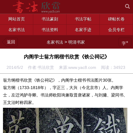
网站首页
书法篆刻
书法字帖
碑帖长卷
名家书法
书法资料
名家手迹
会员专栏
返回
>
+
名家书法
明清书家
字
内阁学士翁方纲楷书欣赏《铁公祠记》
2014/5/2 作者:书法欣赏 来源:www.yac8.com 阅读：
34923
翁方纲楷书欣赏《铁公祠记》，内阁学士楷书书法图片30张。
翁方纲（1733-1818年），字正三，大兴（今北京市）人。内阁学
士，左迁鸿胪寺卿。书法师欧阳询兼取晋唐诸家，与刘墉、梁同书、
王文治时称四家。