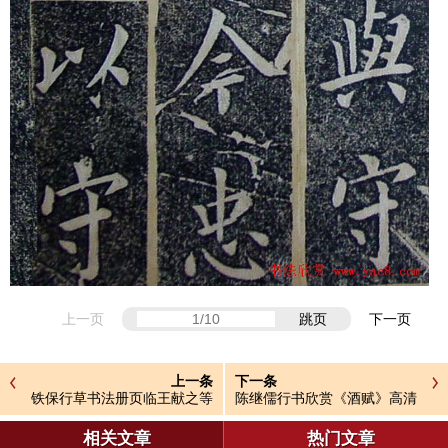
上一页
跳页
下一页
上一条
下一条
铁保行草书法册页临王献之等
陈继儒行书欣赏《酒赋》高清
七帖
书法图片
相关文章
热门文章