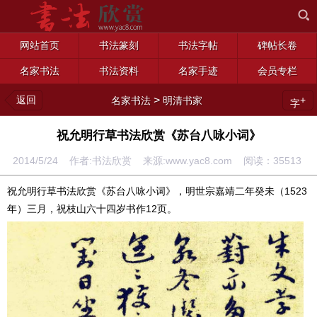
网站首页
书法篆刻
书法字帖
碑帖长卷
名家书法
书法资料
名家手迹
会员专栏
返回
>
+
名家书法
明清书家
字
祝允明行草书法欣赏《苏台八咏小词》
2014/5/24 作者:书法欣赏 来源:www.yac8.com 阅读：
35513
祝允明行草书法欣赏《苏台八咏小词》，明世宗嘉靖二年癸未（1523
年）三月，祝枝山六十四岁书作12页。