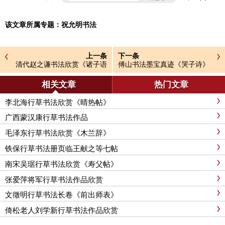
该文章所属专题：
祝允明书法
上一条
下一条
清代赵之谦书法欣赏《诸子语
傅山书法墨宝真迹《哭子诗》
册》
册
相关文章
热门文章
李北海行草书法欣赏《晴热帖》
广西蒙汉康行草书法作品
毛泽东行草书法欣赏《木兰辞》
铁保行草书法册页临王献之等七帖
南宋吴琚行草书法欣赏《寿父帖》
张爱萍将军行草书法作品欣赏
文徵明行草书法长卷《前出师表》
倚松老人刘学新行草书法作品欣赏