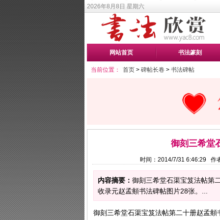
2026年8月8日 星期六
网站首页
书法篆刻
当前位置：
首页
>
碑帖长卷
>
书法碑帖
御刻三希堂
时间：2014/7/31 6:46:2
内容摘要：
御刻三希堂石渠宝笈法帖第二
收录元赵孟頫书法碑帖图片28张。...
御刻三希堂石渠宝笈法帖第二十册赵孟頫