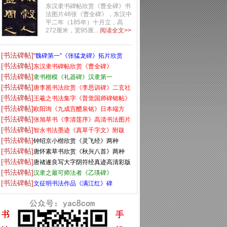
东汉隶书碑帖欣赏《曹全碑》书
法图片48张《曹全碑》，东汉中
平二年（185年）十月立，高
272厘米，宽95厘...
阅读全文>>
[书法碑帖]
“魏碑第一”《张猛龙碑》拓片欣赏
[书法碑帖]
东汉隶书碑帖欣赏《曹全碑》
[书法碑帖]
隶书楷模《礼器碑》汉隶第一
[书法碑帖]
唐李邕书法欣赏《李思训碑》二玄社
[书法碑帖]
高清版
王羲之书法集字《普觉国师碑铭帖》
[书法碑帖]
欧阳询《九成宫醴泉铭》日本端方
[书法碑帖]
(三井)旧藏本
张旭草书《李清莲序》高清书法图片
[书法碑帖]
欣赏
智永书法墨迹《真草千字文》附跋
[书法碑帖]
钟绍京小楷欣赏《灵飞经》两种
[书法碑帖]
唐怀素草书欣赏《秋兴八首》两种
[书法碑帖]
唐禇遂良写大字阴符经真迹高清彩版
[书法碑帖]
汉隶之最可师法者《乙瑛碑》
[书法碑帖]
文征明书法作品《满江红》碑