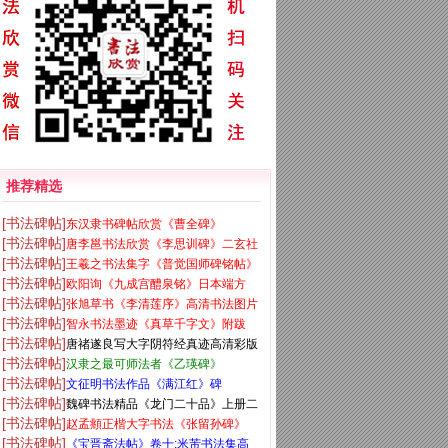
推荐精选
[书法碑帖]
东汉隶书碑帖欣赏《曹全碑》
[书法碑帖]
唐李邕书法欣赏《李思训碑》二玄社
[书法碑帖]
王羲之书法集字《普觉国师碑铭帖》
高清版
[书法碑帖]
欧阳询《九成宫醴泉铭》日本端方
[书法碑帖]
张旭草书《李清莲序》高清书法图片
(三井)旧藏本
[书法碑帖]
智永书法墨迹《真草千字文》附跋
欣赏
[书法碑帖]
唐禇遂良写大字阴符经真迹高清彩版
[书法碑帖]
汉隶之最可师法者《乙瑛碑》
[书法碑帖]
文征明书法作品《满江红》碑
[书法碑帖]
魏碑书法精品《龙门二十品》上册二
[书法碑帖]
赵孟頫正楷大字书法《张留孙碑》
玄社高清版
[书法碑帖]
《宝晋斋法帖》卷十:米芾书法集高