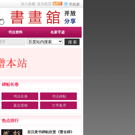
加入收藏
设为首页
书法资料
名家手迹
碑帖长卷
书法长卷
书法碑帖
墓志塔铭
兰亭集序
热点排行
东汉隶书碑帖欣赏《曹全碑》