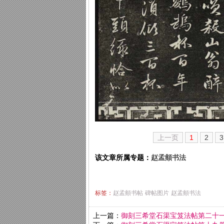
上一页
1
2
3
该文章所属专题：
赵孟頫书法
标签：
赵孟頫书帖
碑帖图片
赵孟頫书法
上一篇：
御刻三希堂石渠宝笈法帖第二十