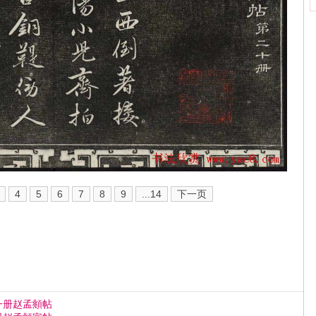
4
5
6
7
8
9
...14
下一页
一册赵孟頫帖