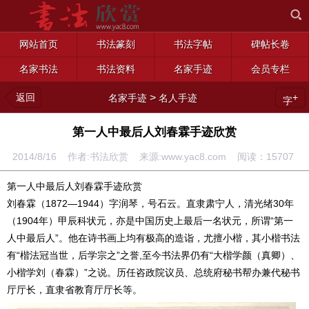
网站首页
书法篆刻
书法字帖
碑帖长卷
名家书法
书法资料
名家手迹
会员专栏
返回
>
+
名家手迹
名人手迹
字
第一人中最后人刘春霖手迹欣赏
2014/8/16 作者:书法欣赏 来源:www.yac8.com 阅读：
15707
第一人中最后人刘春霖手迹欣赏
刘春霖（1872—1944）字润琴，号石云。直隶肃宁人，清光绪30年
（1904年）甲辰科状元，亦是中国历史上最后一名状元，所谓“第一
人中最后人”。他在诗书画上均有极高的造诣，尤擅小楷，其小楷书法
有“楷法冠当世，后学宗之”之誉,至今书法界仍有“大楷学颜（真卿）、
小楷学刘（春霖）”之说。历任咨政院议员、总统府秘书帮办兼代秘书
厅厅长，直隶省教育厅厅长等。