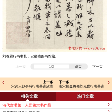
刘春霖行书书札，安徽省图书馆藏。
上一页
跳页
下一页
上一条
下一条
宋词人赵令畤行书墨迹欣赏
南宋抗金将领刘光世行书墨迹
《久雨帖》
《即辰帖》
相关文章
热门文章
清代隶书第一人郑簠隶书作品