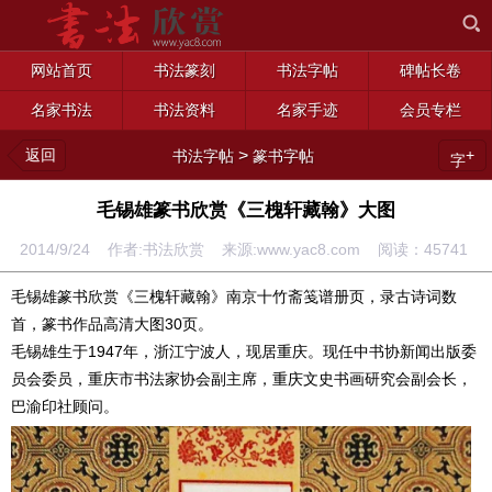
网站首页
书法篆刻
书法字帖
碑帖长卷
名家书法
书法资料
名家手迹
会员专栏
返回
>
+
书法字帖
篆书字帖
字
毛锡雄篆书欣赏《三槐轩藏翰》大图
2014/9/24 作者:书法欣赏 来源:www.yac8.com 阅读：
45741
毛锡雄篆书欣赏《三槐轩藏翰》南京十竹斋笺谱册页，录古诗词数
首，篆书作品高清大图30页。
毛锡雄生于1947年，浙江宁波人，现居重庆。现任中书协新闻出版委
员会委员，重庆市书法家协会副主席，重庆文史书画研究会副会长，
巴渝印社顾问。