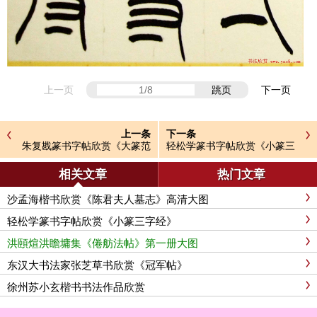
上一页
跳页
下一页
上一条
下一条
朱复戡篆书字帖欣赏《大篆范
轻松学篆书字帖欣赏《小篆三
本》
字经》
相关文章
热门文章
沙孟海楷书欣赏《陈君夫人墓志》高清大图
轻松学篆书字帖欣赏《小篆三字经》
洪頤煊洪瞻墉集《倦舫法帖》第一册大图
东汉大书法家张芝草书欣赏《冠军帖》
徐州苏小玄楷书书法作品欣赏