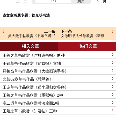
上一页
跳页
下一页
该文章所属专题：
祝允明书法
上一条
下一条
吴大澂手帖欣赏《书示岳麓书
文徵明书法长卷欣赏《新燕
院肄业诸生》
篇》两种
相关文章
热门文章
王羲之草书欣赏《昨故遣书帖》两种
王铎草书作品欣赏《豹奴帖》立轴
释担当草书作品欣赏《大痴画诀手卷》
文彭62岁草书作品《雅琴篇》
王宠草书作品欣赏《送李愿归盘谷序》
王羲之草书作品欣赏《重熙帖》2种
高二适草书作品欣赏书法扇面2幅
王羲之草书欣赏《知君帖》三种