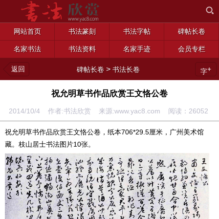
网站首页
书法篆刻
书法字帖
碑帖长卷
名家书法
书法资料
名家手迹
会员专栏
返回
>
+
碑帖长卷
书法长卷
字
祝允明草书作品欣赏王文恪公卷
2014/10/4 作者:书法欣赏 来源:www.yac8.com 阅读：
26052
祝允明草书作品欣赏王文恪公卷，纸本706*29.5厘米，广州美术馆
藏。枝山居士书法图片10张。