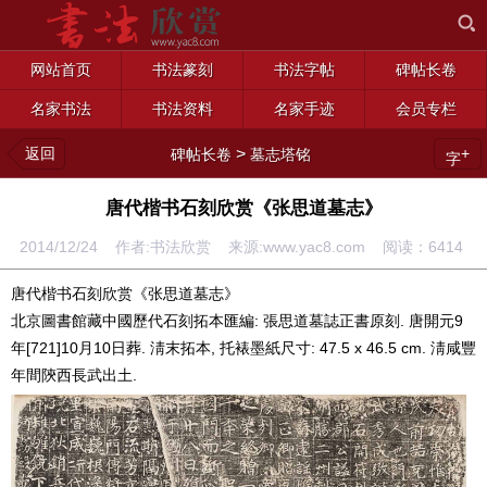
网站首页
书法篆刻
书法字帖
碑帖长卷
名家书法
书法资料
名家手迹
会员专栏
返回
>
+
碑帖长卷
墓志塔铭
字
唐代楷书石刻欣赏《张思道墓志》
2014/12/24 作者:书法欣赏 来源:www.yac8.com 阅读：
6414
唐代楷书石刻欣赏《张思道墓志》
北京圖書館藏中國歷代石刻拓本匯編: 張思道墓誌正書原刻. 唐開元9
年[721]10月10日葬. 淸末拓本, 托裱墨紙尺寸: 47.5 x 46.5 cm. 淸咸豐
年間陝西長武出土.