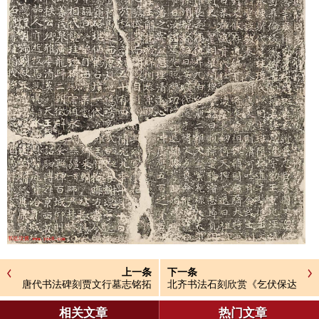
上一条
下一条
唐代书法碑刻贾文行墓志铭拓
北齐书法石刻欣赏《乞伏保达
片全图
墓志》
相关文章
热门文章