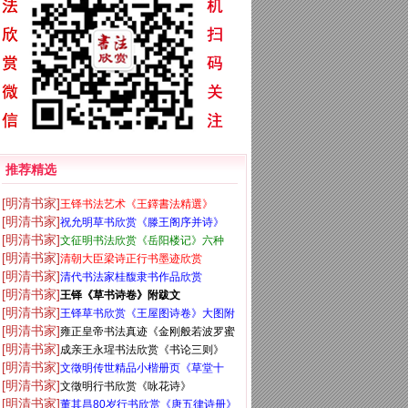
推荐精选
[明清书家]
王铎书法艺术《王鐸書法精選》
[明清书家]
祝允明草书欣赏《滕王阁序并诗》
[明清书家]
文征明书法欣赏《岳阳楼记》六种
[明清书家]
清朝大臣梁诗正行书墨迹欣赏
[明清书家]
清代书法家桂馥隶书作品欣赏
[明清书家]
王铎《草书诗卷》附跋文
[明清书家]
王铎草书欣赏《王屋图诗卷》大图附
[明清书家]
雍正皇帝书法真迹《金刚般若波罗蜜
释文
[明清书家]
成亲王永瑆书法欣赏《书论三则》
经》
[明清书家]
文徵明传世精品小楷册页《草堂十
[明清书家]
文徵明行书欣赏《咏花诗》
志》
[明清书家]
董其昌80岁行书欣赏《唐五律诗册》