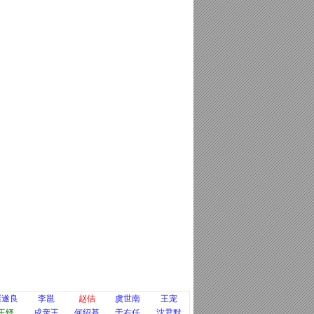
褚遂良
李邕
赵佶
虞世南
王宠
王铎
成亲王
何绍基
于右任
沈尹默