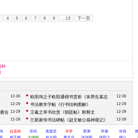
4
5
6
7
8
9
...13
下一页
两种
篇
12-30
12-30
欧阳询之子欧阳通楷书赏析《泉男生墓志
12-29
12-29
书法教学字帖《行书结构图解》
铭》
12-29
12-29
2册合
王羲之草书欣赏《朝廷帖》附释文
12-28
12-28
》
兰新家传书法碑帖《赵文敏公福神观记》
询
赵孟頫
苏轼
黄庭坚
米芾
蔡襄
怀素
张旭
庭
鲜于枢
文徵明
祝允明
董其昌
张瑞图
张即之
傅山