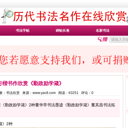
书法字帖
碑帖长卷
名家书法
行楷书作欣赏《勤政励学箴》
9 作者：书法欣赏 来源：www.yac8.com 阅读：
63251
评论：
0
赏《勤政励学箴》2种董华亭书法墨迹《勤政励学箴》董其昌书法拓
箴》2种