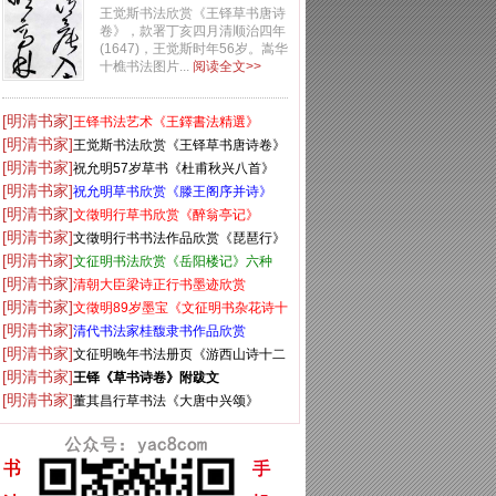
卷》
王觉斯书法欣赏《王铎草书唐诗
卷》，款署丁亥四月清顺治四年
(1647)，王觉斯时年56岁。嵩华
十樵书法图片...
阅读全文>>
[明清书家]
王铎书法艺术《王鐸書法精選》
[明清书家]
王觉斯书法欣赏《王铎草书唐诗卷》
[明清书家]
祝允明57岁草书《杜甫秋兴八首》
[明清书家]
祝允明草书欣赏《滕王阁序并诗》
[明清书家]
文徵明行草书欣赏《醉翁亭记》
[明清书家]
文徵明行书书法作品欣赏《琵琶行》
[明清书家]
两种
文征明书法欣赏《岳阳楼记》六种
[明清书家]
清朝大臣梁诗正行书墨迹欣赏
[明清书家]
文徵明89岁墨宝《文征明书杂花诗十
[明清书家]
二首》
清代书法家桂馥隶书作品欣赏
[明清书家]
文征明晚年书法册页《游西山诗十二
[明清书家]
首》
王铎《草书诗卷》附跋文
[明清书家]
董其昌行草书法《大唐中兴颂》