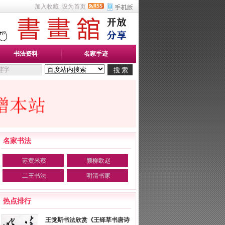
加入收藏
设为首页
书法资料
名家手迹
名家书法
苏黄米蔡
颜柳欧赵
二王书法
明清书家
热点排行
王觉斯书法欣赏《王铎草书唐诗