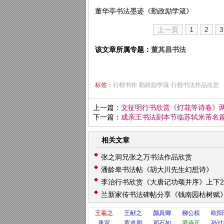
董华亭书法墨迹《勤政励学箴》
上一页
1
2
3
该文章所属专题：
董其昌书法
标签：
行楷书作
勤政励学箴
行楷书法作品欣赏
上一篇：
文征明行书欣赏《灯花等诗卷》
下一篇：
成亲王书法刻本节临苏轼米芾名
相关文章
张之洞兄张之万书法作品欣赏
潘龄皋书法帖《胡大川先生幻想诗》
李治行书欣赏《大唐记功颂并序》上下
兰新家传书法碑帖分享《钱南园枯树赋
集
王羲之
王献之
颜真卿
柳公权
欧阳
唐寅
黄道周
邓石如
梁诗正
孙过