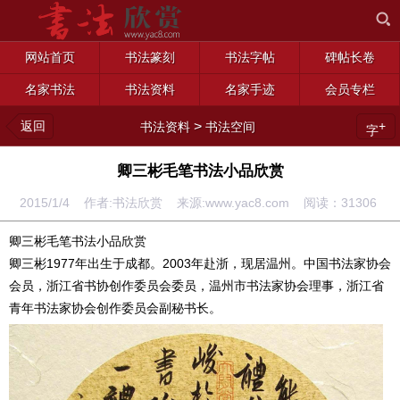
网站首页
书法篆刻
书法字帖
碑帖长卷
名家书法
书法资料
名家手迹
会员专栏
返回
>
+
书法资料
书法空间
字
卿三彬毛笔书法小品欣赏
2015/1/4 作者:书法欣赏 来源:www.yac8.com 阅读：
31306
卿三彬毛笔书法小品欣赏
卿三彬1977年出生于成都。2003年赴浙，现居温州。中国书法家协会
会员，浙江省书协创作委员会委员，温州市书法家协会理事，浙江省
青年书法家协会创作委员会副秘书长。