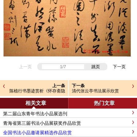
上一页
跳页
下一页
上一条
下一条
陈植行书墨迹赏析《怀存斋隐
清代张云亭书法展示欣赏
君诗帖》
相关文章
热门文章
第二届山东青年书法小品展选刊
青海省第三届书法小品展获奖作品欣赏
全国书法小品邀请展精选作品欣赏