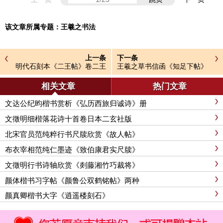
该文章所属专题：
王羲之书法
上一条
下一条
明代石刻本《二王帖》卷二王
王羲之草书信函《知足下帖》
羲之行草书帖
三种
相关文章
热门文章
文达公纪昀楷书赏析《弘历西旅归诚诗》册
文徵明细楷落花诗十首卷日本二玄社版
北宋官员范纯粹行书尺牍欣赏《故人帖》
布衣宰相范纯仁墨迹《致伯康君实尺牍》
文徵明行书诗轴欣赏《剡藤湘竹巧裁将》
颜体楷书习字帖《颜鲁公双鹤铭帖》两种
颜真卿楷书大字《逍遥楼刻石》