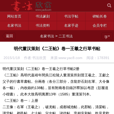
网站首页
书法篆刻
书法字帖
碑帖长卷
名家书法
书法资料
名家手迹
会员专栏
返回
>
+
名家书法
二王书法
字
明代董汉策刻《二王帖》卷一王羲之行草书帖
2015/1/18 作者:书法欣赏 来源:www.yac8.com 阅读：
178391
明代董汉策刻《二王帖》卷一王羲之行草书帖2册
《二王帖》爲明代嘉靖年間吳江松陵人董漢策所刻晉王羲之、王獻之
父子的行書草書帖。分兩卷（各分三部分，含龍舒石刻右軍、大令像
各一幅），內收錄約138帖，並有附兩卷目錄評釋加以考證（彭履道
小楷書）。此本大致爲明萬曆13年（1585）董漢策刊本。
《二王帖》卷一：上册
二王像：右軍（王羲之），破羌帖，成都城池帖，此郡帖，清晏帖，
講堂帖，都邑帖，七十帖，兒女帖，諸從帖，宰相安和帖，昨見君歡