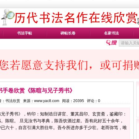
书法字帖
碑帖长卷
名家书法
书手卷欣赏《陈暄与兄子秀书》
8 作者：书法欣赏 来源：www.yac8.com 阅读：
20395
评论：
0
与兄子秀书》，钤印：知制诰日讲官、董其昌印、玄赏斋，鉴藏印：
。陈暄。 旦见汝书与孝典，陈吾饮酒过差。吾有此好五十余年，
伊已六十，自言引满大胜往年。吾今所进亦多于少壮。老而弥笃，唯