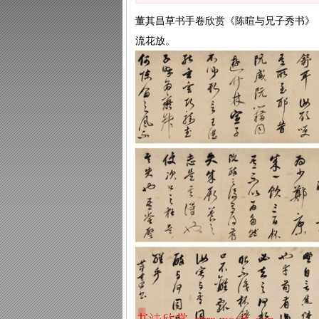
董其昌草书手卷欣赏《陈暄与兄子秀书》
流花放。