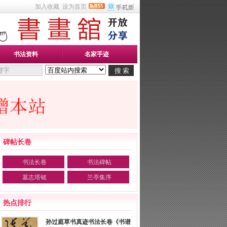
加入收藏
设为首页
书法资料
名家手迹
碑帖长卷
书法长卷
书法碑帖
墓志塔铭
兰亭集序
热点排行
孙过庭草书真迹书法长卷《书谱