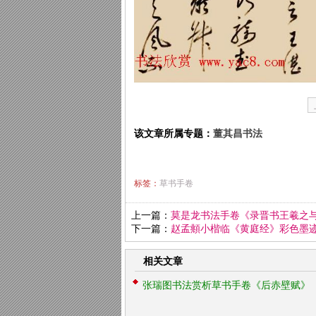
该文章所属专题：
董其昌书法
标签：
草书手卷
上一篇：
莫是龙书法手卷《录晋书王羲之
下一篇：
赵孟頫小楷临《黄庭经》彩色墨
相关文章
张瑞图书法赏析草书手卷《后赤壁赋》