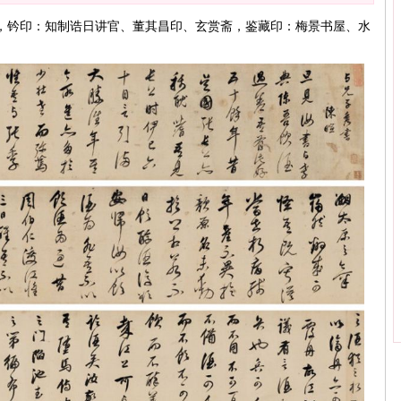
，钤印：知制诰日讲官、董其昌印、玄赏斋，鉴藏印：梅景书屋、水