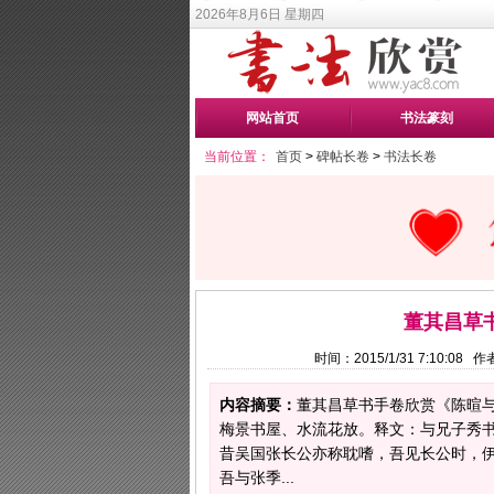
2026年8月6日 星期四
网站首页
书法篆刻
当前位置：
首页
>
碑帖长卷
>
书法长卷
董其昌草
时间：2015/1/31 7:10:0
内容摘要：
董其昌草书手卷欣赏《陈暄
梅景书屋、水流花放。释文：与兄子秀书
昔吴国张长公亦称耽嗜，吾见长公时，
吾与张季...