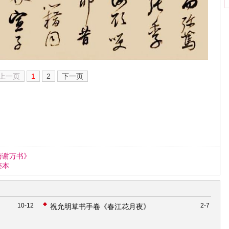
上一页
1
2
下一页
与谢万书》
迹本
10-12
2-7
祝允明草书手卷《春江花月夜》