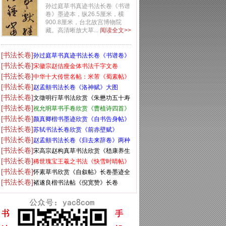
卷》高清大图
孙过庭草书真迹书法长卷《书谱
卷》墨迹本，纵26.5厘米，横
900.8厘米，台北故宫博物院
藏。高清晰放大草...
阅读全文>>
[书法长卷]
孙过庭草书真迹书法长卷《书谱卷》
[书法长卷]
高清大图
宋徽宗赵佶瘦金体书法千字文卷
[书法长卷]
中华十大传世名帖：米芾《蜀素帖》
[书法长卷]
大图
赵孟頫书法长卷《洛神赋》大图
[书法长卷]
文徵明行草书法欣赏《朱懋功五十寿
[书法长卷]
颂卷》
祝允明草书手卷欣赏《曹植诗四首》
[书法长卷]
高清大图
颜真卿楷书墨迹欣赏《自书告身帖》
[书法长卷]
苏轼书法长卷欣赏《前赤壁赋》
[书法长卷]
赵孟頫书法长卷《归去来辞卷》两种
[书法长卷]
宋高宗赵构真草书法欣赏《嵇康养生
[书法长卷]
论卷》
稀世瑰宝王羲之书法《快雪时晴帖》
[书法长卷]
全卷
怀素草书欣赏《自叙帖》长卷墨迹全
[书法长卷]
图
褚遂良楷书法帖《倪宽赞》长卷