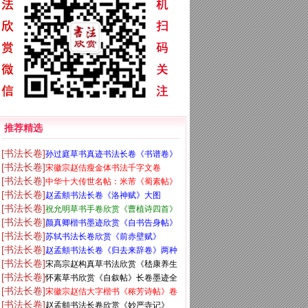
推荐精选
[书法长卷]
孙过庭草书真迹书法长卷《书谱卷》
[书法长卷]
宋徽宗赵佶瘦金体书法千字文卷
高清大图
[书法长卷]
中华十大传世名帖：米芾《蜀素帖》
[书法长卷]
赵孟頫书法长卷《洛神赋》大图
大图
[书法长卷]
祝允明草书手卷欣赏《曹植诗四首》
[书法长卷]
颜真卿楷书墨迹欣赏《自书告身帖》
高清大图
[书法长卷]
苏轼书法长卷欣赏《前赤壁赋》
[书法长卷]
赵孟頫书法长卷《归去来辞卷》两种
[书法长卷]
宋高宗赵构真草书法欣赏《嵇康养生
[书法长卷]
怀素草书欣赏《自叙帖》长卷墨迹全
论卷》
[书法长卷]
宋徽宗赵佶大字楷书《秾芳诗帖》卷
图
[书法长卷]
赵孟頫书法长卷欣赏《妙严寺记》