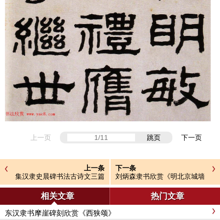
上一页
跳页
下一页
上一条
下一条
集汉隶史晨碑书法古诗文三篇
刘炳森隶书欣赏《明北京城墙
维修记》
相关文章
热门文章
东汉隶书摩崖碑刻欣赏《西狭颂》