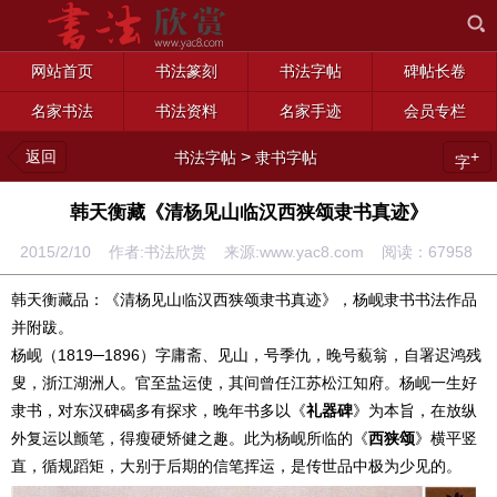
网站首页
书法篆刻
书法字帖
碑帖长卷
名家书法
书法资料
名家手迹
会员专栏
返回
>
+
书法字帖
隶书字帖
字
韩天衡藏《清杨见山临汉西狭颂隶书真迹》
2015/2/10 作者:书法欣赏 来源:www.yac8.com 阅读：
67958
韩天衡藏品：《清杨见山临汉西狭颂隶书真迹》，杨岘隶书书法作品
并附跋。
杨岘（1819─1896）字庸斋、见山，号季仇，晚号藐翁，自署迟鸿残
叟，浙江湖洲人。官至盐运使，其间曾任江苏松江知府。杨岘一生好
隶书，对东汉碑碣多有探求，晚年书多以《
礼器碑
》为本旨，在放纵
外复运以颤笔，得瘦硬矫健之趣。此为杨岘所临的《
西狭颂
》横平竖
直，循规蹈矩，大别于后期的信笔挥运，是传世品中极为少见的。