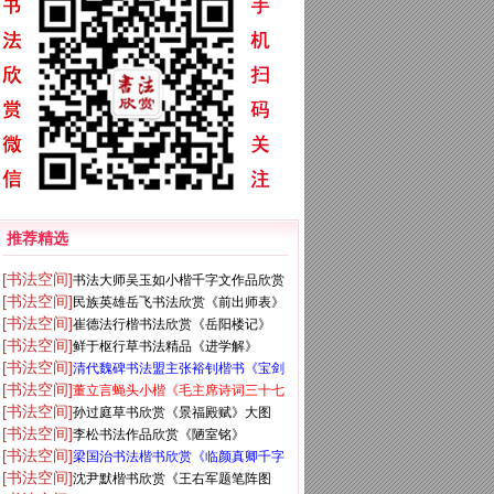
推荐精选
[书法空间]
书法大师吴玉如小楷千字文作品欣赏
[书法空间]
民族英雄岳飞书法欣赏《前出师表》
[书法空间]
崔德法行楷书法欣赏《岳阳楼记》
[书法空间]
鲜于枢行草书法精品《进学解》
[书法空间]
清代魏碑书法盟主张裕钊楷书《宝剑
[书法空间]
董立言蝇头小楷《毛主席诗词三十七
赞》
[书法空间]
孙过庭草书欣赏《景福殿赋》大图
首》
[书法空间]
李松书法作品欣赏《陋室铭》
[书法空间]
梁国治书法楷书欣赏《临颜真卿千字
[书法空间]
沈尹默楷书欣赏《王右军题笔阵图
文》