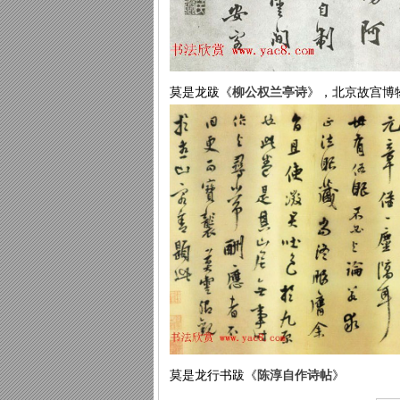
莫是龙跋《
柳公权兰亭诗
》，北京故宫博
莫是龙行书跋《
陈淳自作诗帖
》