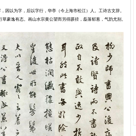
云卿二字，因以为字，后以字行，华亭（今上海市松江）人。工诗古文辞。
行草豪逸有态。画山水宗黄公望而另得蹊径，磊落郁葱，气韵尤别。