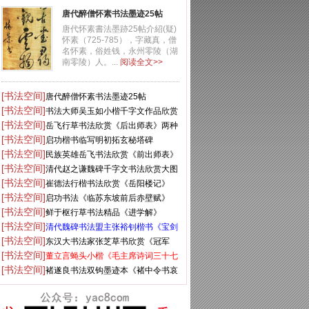
唐代醉僧怀素书法墨迹25帖
唐代怀素書法墨跡25帖介紹(疑)
怀素（725-785），字藏真，僧
名怀素，俗姓钱，永州零陵（湖
南零陵）人。...
阅读全文>>
[书法空间]
唐代醉僧怀素书法墨迹25帖
[书法空间]
书法大师吴玉如小楷千字文作品欣赏
[书法空间]
岳飞行草书法欣赏《后出师表》两种
[书法空间]
启功楷书临写明初拓玄秘塔碑
[书法空间]
民族英雄岳飞书法欣赏《前出师表》
[书法空间]
清代赵之谦魏碑千字文书法欣赏大图
[书法空间]
崔德法行楷书法欣赏《岳阳楼记》
[书法空间]
启功书法《临苏东坡前后赤壁赋》
[书法空间]
鲜于枢行草书法精品《进学解》
[书法空间]
清代魏碑书法盟主张裕钊楷书《宝剑
[书法空间]
赞》
东汉大书法家张芝草书欣赏《冠军
[书法空间]
帖》
董立言蝇头小楷《毛主席诗词三十七
[书法空间]
首》
褚遂良书法双钩墨迹本《褚中令书哀
册》