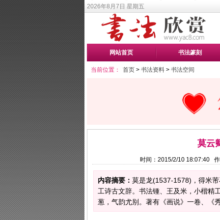
2026年8月7日 星期五
网站首页
书法篆刻
当前位置：
首页
>
书法资料
>
书法空间
莫云
时间：2015/2/10 18:07:
内容摘要：
莫是龙(1537-1578)
工诗古文辞。书法锺、王及米，小楷精
葱，气韵尤别。著有《画说》一卷、《秀