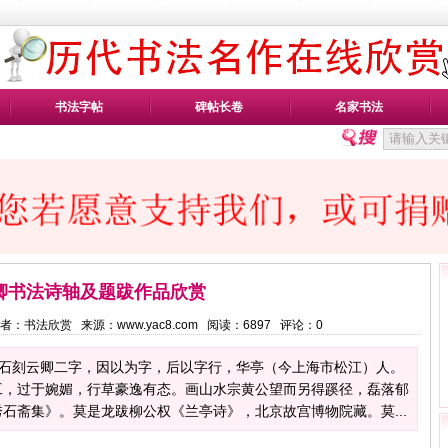
书法字帖
碑帖长卷
名家书法
卿书法诗轴及题跋作品欣赏
40 作者：书法欣赏 来源：www.yac8.com 阅读：
6897
评论：
0
，得米芾石刻云卿二字，因以为字，后以字行，华亭（今上海市松江）人。
工，过于婉媚，行草豪逸有态。画山水宗黄公望而另得蹊径，磊落郁
石斋集》。莫是龙跋柳公权《兰亭诗》，北京故宫博物院藏。莫...