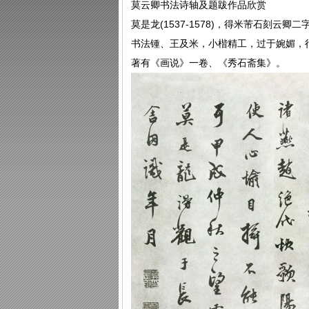
莫云卿书法诗轴及题跋作品欣赏
莫是龙(1537-1578)，得米芾石刻
书法锺、王及米，小楷精工，过于婉媚，
著有《画说》一卷、《秀石斋集》。