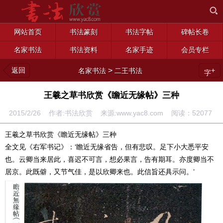
网站首页
书法篆刻
书法字帖
碑帖长卷
名家书法
书法资料
名家手迹
会员专栏
返回
>
+
名家书法
二王书法
字
王羲之草书欣赏《瞻近无缘帖》三种
2015/2/26 作者:书法欣赏 来源:www.yac8.com 阅读：
52077
王羲之草书欣赏《瞻近无缘帖》三种
全文见《右军书记》：‘瞻近无缘省告，但有悲叹。足下小大悉平安
也。云卿当来居此，喜迟不可言，想必果言，告有期耳。亦度卿当不
居京。此既僻，又节气佳，是以欣卿来也。此信旨还具示问。’