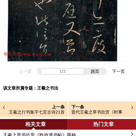
上一页
跳页
下一页
该文章所属专题：
王羲之书法
上一条
下一条
王羲之行书集字七言古诗21首
晋代王羲之草书欣赏《时事
帖》
相关文章
热门文章
王羲之草书欣赏《昨故遣书帖》两种