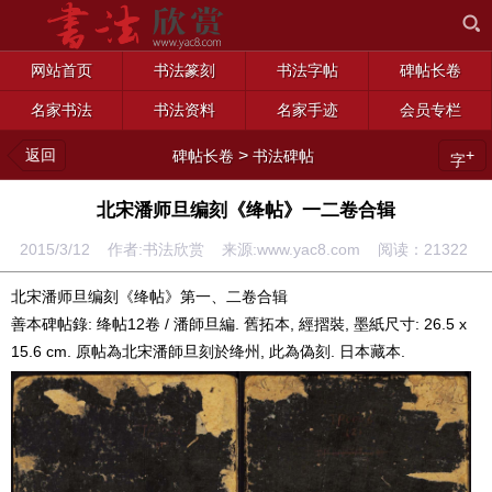
网站首页
书法篆刻
书法字帖
碑帖长卷
名家书法
书法资料
名家手迹
会员专栏
返回
>
+
碑帖长卷
书法碑帖
字
北宋潘师旦编刻《绛帖》一二卷合辑
2015/3/12 作者:书法欣赏 来源:www.yac8.com 阅读：
21322
北宋潘师旦编刻《绛帖》第一、二卷合辑
善本碑帖錄: 绛帖12卷 / 潘師旦編. 舊拓本, 經摺裝, 墨紙尺寸: 26.5 x
15.6 cm. 原帖為北宋潘師旦刻於绛州, 此為偽刻. 日本藏本.