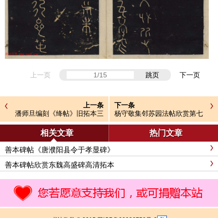
上一页
跳页
下一页
上一条
下一条
潘师旦编刻《绛帖》旧拓本三
杨守敬集邻苏园法帖欣赏第七
四卷合辑
八卷合辑
相关文章
热门文章
善本碑帖《唐濮阳县令于孝显碑》
善本碑帖欣赏东魏高盛碑高清拓本