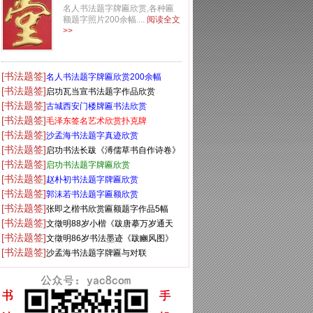
名人书法题字牌匾欣赏,各种匾
额题字照片200余幅....
阅读全文
>>
[书法题签]
名人书法题字牌匾欣赏200余幅
[书法题签]
启功瓦当宣书法题字作品欣赏
[书法题签]
古城西安门楼牌匾书法欣赏
[书法题签]
毛泽东签名艺术欣赏扑克牌
[书法题签]
沙孟海书法题字真迹欣赏
[书法题签]
启功书法长跋《溥儒草书自作诗卷》
[书法题签]
启功书法题字牌匾欣赏
[书法题签]
赵朴初书法题字牌匾欣赏
[书法题签]
郭沫若书法题字匾额欣赏
[书法题签]
张即之楷书欣赏匾额题字作品5幅
[书法题签]
文徵明88岁小楷《跋唐摹万岁通天
[书法题签]
帖》
文徵明86岁书法墨迹《跋豳风图》
[书法题签]
沙孟海书法题字牌匾与对联