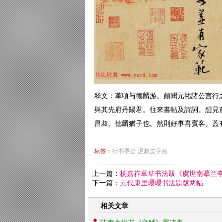
释文：革頃与德麟游。頗聞元祐諸公言行
與其先府丹陽君。往來書帖及詩詞。想見
昌叔。德麟猶子也。然則好事喜賓客。蓋
标签：
行书墨迹
温叔皮字画
上一篇：
杨嘉祚章草书法跋《虞世南摹兰
下一篇：
元代康里巎巎书法题跋两幅
相关文章