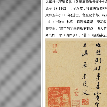
温革行书墨迹欣赏《跋
黄庭坚致景道十七
温革（?-1162），字叔皮，福建惠安
政和五年(1115年)进士。官至秘书郎
山》：“惯作山林客，聊游戏剧场。栗花
叩空王。”温革的字画也很有特点，明人赵
尚书郎，著《琐碎录》。”著有《隐窟杂