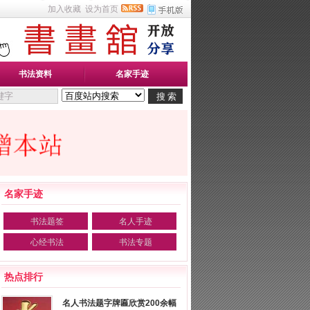
加入收藏
设为首页
书法资料
名家手迹
名家手迹
书法题签
名人手迹
心经书法
书法专题
热点排行
名人书法题字牌匾欣赏200余幅