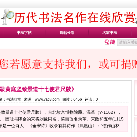
书法字帖
碑帖长卷
名家书法
跋黄庭坚致景道十七使君尺牍》
0 作者：书法欣赏 来源：www.yac8.com 阅读：
6456
评论：
0
致景道十七使君尺牍》，台北故宫博物院藏。温革（?-1162），
，因耻与降金的宋将刘豫同名，愤而改名为革。宋政和五年(1115
是一位诗人，《全宋诗》收录有其诗作《凤凰山》：“惯作山林...