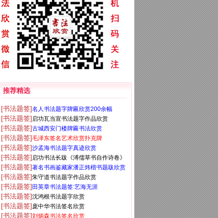
推荐精选
[书法题签]
名人书法题字牌匾欣赏200余幅
[书法题签]
启功瓦当宣书法题字作品欣赏
[书法题签]
古城西安门楼牌匾书法欣赏
[书法题签]
毛泽东签名艺术欣赏扑克牌
[书法题签]
沙孟海书法题字真迹欣赏
[书法题签]
启功书法长跋《溥儒草书自作诗卷》
[书法题签]
著名书画鉴藏家潘正炜楷书题跋欣赏
[书法题签]
朱守道书法题字作品欣赏
[书法题签]
田英章书法题签:艺海无涯
[书法题签]
沈鸿根书法题字欣赏
[书法题签]
庞中华书法签名欣赏
[书法题签]
刘炳森书法签名欣赏