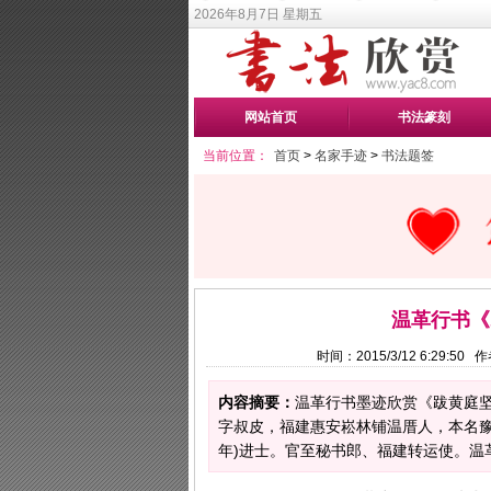
2026年8月7日 星期五
网站首页
书法篆刻
当前位置：
首页
>
名家手迹
>
书法题签
温革行书《
时间：2015/3/12 6:29:5
内容摘要：
温革行书墨迹欣赏《跋黄庭坚
字叔皮，福建惠安崧林铺温厝人，本名豫
年)进士。官至秘书郎、福建转运使。温革