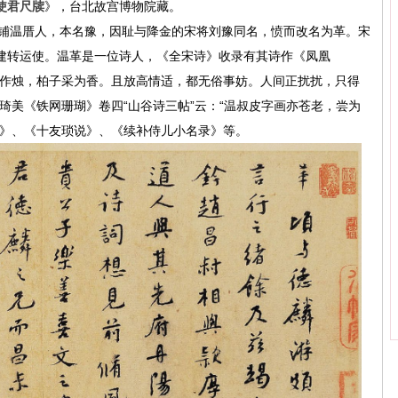
使君尺牍
》，台北故宫博物院藏。
崧林铺温厝人，本名豫，因耻与降金的宋将刘豫同名，愤而改名为革。宋
、福建转运使。温革是一位诗人，《全宋诗》收录有其诗作《凤凰
收作烛，柏子采为香。且放高情适，都无俗事妨。人间正扰扰，只得
琦美《铁网珊瑚》卷四“山谷诗三帖”云：“温叔皮字画亦苍老，尝为
志》、《十友琐说》、《续补侍儿小名录》等。