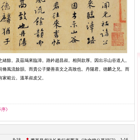
之緒餘。及茲朅來臨漳。路鈐趙昌叔。相與款厚。因出示山谷道人。
前脩風流餘韻。而貴公子樂善喜文之高致也。丹陽君。德麟之兄。而
有家範云。溫革叔皮父。
亭序》
8-18
1-16