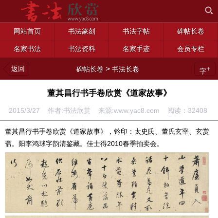
网站首页
书法篆刻
书法字帖
碑帖长卷
名家书法
书法资料
名家手迹
会员专栏
返回
>
+
碑帖长卷
书法长卷
字
董其昌行书手卷欣赏《道家故事》
2015/3/27 作者:书法欣赏 来源:www.yac8.com 阅读：
32408
董其昌行书手卷欣赏《道家故事》，钤印：太史氏、董氏玄宰、玄赏
斋。阳李鸿球字韵清鉴藏。佳士得2010春季拍卖会。