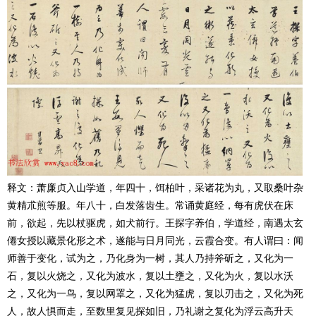
释文：萧廉贞入山学道，年四十，饵柏叶，采诸花为丸，又取桑叶杂
黄精朮煎等服。年八十，白发落齿生。常诵黄庭经，每有虎伏在床
前，欲起，先以杖驱虎，如犬前行。王探字养伯，学道经，南遇太玄
僊女授以藏景化形之术，遂能与日月同光，云霞合变。有人谓曰：闻
师善于变化，试为之，乃化身为一树，其人乃持斧斫之，又化为一
石，复以火烧之，又化为波水，复以土壅之，又化为火，复以水沃
之，又化为一鸟，复以网罩之，又化为猛虎，复以刃击之，又化为死
人，故人惧而走，至数里复见探如旧，乃礼谢之复化为浮云高升天