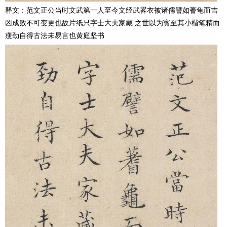
释文：范文正公当时文武第一人至今文经武畧衣被诸儒譬如蓍龟而吉
凶成败不可变更也故片纸只字士大夫家藏 之世以为寳至其小楷笔精而
瘦劲自得古法未易言也黄庭坚书