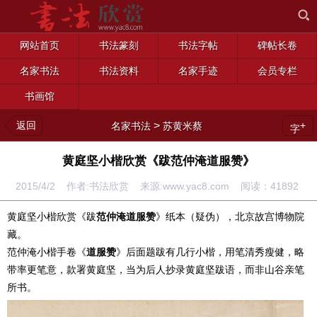
网站首页
书法篆刻
书法字帖
碑帖长卷
名家书法
书法资料
名家手迹
会员专栏
书画馆
返回
>
+
名家书法
苏黄米蔡
字
黄庭坚小楷欣赏《跋范仲淹道服赞》
2015/4/2 作者:书法欣赏 来源:www.yac8.com 阅读：
41892
黄庭坚小楷欣赏《跋
范仲淹道服赞
》纸本（疑伪），北京故宫博物院
藏。
范仲淹小楷手卷《
道服赞
》后面题跋有几行小楷，用笔清秀瘦健，略
带率更笔意，款署黄庭坚，当为后人抄录黄庭坚跋语，而非山谷亲笔
所书。