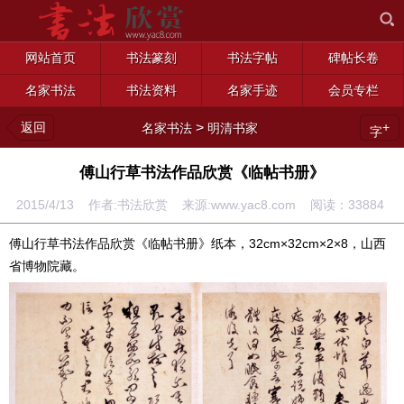
网站首页
书法篆刻
书法字帖
碑帖长卷
名家书法
书法资料
名家手迹
会员专栏
返回
>
+
名家书法
明清书家
字
傅山行草书法作品欣赏《临帖书册》
2015/4/13 作者:书法欣赏 来源:www.yac8.com 阅读：
33884
傅山行草书法作品欣赏《临帖书册》纸本，32cm×32cm×2×8，山西
省博物院藏。