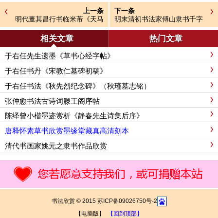
上一条
下一条
明代董其昌行书临米芾《天马
明末清初书法家傅山隶书千字
赋》四种
文
相关文章
热门文章
于右任先生遗墨《草书心经字帖》
于右任书丹《宋教仁墓碑初稿》
于右任书法《秋先烈纪念碑》（秋瑾墓志铭）
张仲愈书法古诗词滕王阁序帖
陈绎曾小楷墨迹赏析《静春先生诗集后序》
唐释怀素草书欣赏墨缘堂藏真高清刻本
清代书画家姚元之隶书作品欣赏
书法欣赏 © 2015 苏ICP备09026750号-2
【电脑版】
【回到顶部】