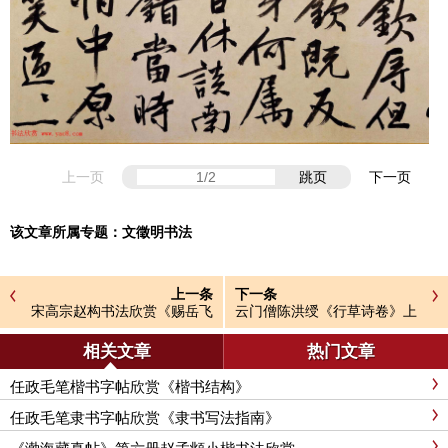
上一页
跳页
下一页
该文章所属专题：
文徵明书法
上一条
下一条
宋高宗赵构书法欣赏《赐岳飞
云门僧陈洪绶《行草诗卷》上
书》三札卷
海图书馆藏
相关文章
热门文章
任政毛笔楷书字帖欣赏《楷书结构》
任政毛笔隶书字帖欣赏《隶书写法指南》