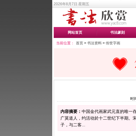
2026年8月7日 星期五
网站首页
书法篆刻
当前位置：
首页
>
书法资料
>
传世字画
时间
内容摘要：
中国金代画家武元直的唯一存
广莫道人，约活动於十二世纪下半期。宋
子，与二客...