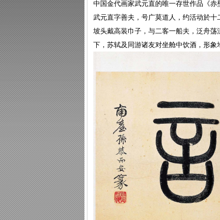
中国金代画家武元直的唯一存世作品《赤壁
武元直字善夫，号广莫道人，约活动於十
坡头戴高装巾子，与二客一船夫，泛舟荡
下，苏轼及同游诸友对坐舱中饮酒，形象