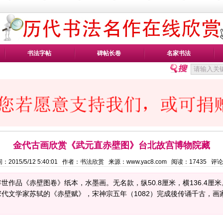
书法字帖
碑帖长卷
名家书法
金代古画欣赏《武元直赤壁图》台北故宫博物院藏
：2015/5/12 5:40:01 作者：书法欣赏 来源：www.yac8.com 阅读：
17435
评论
世作品《赤壁图卷》纸本，水墨画。无名款，纵50.8厘米，横136.4
代文学家苏轼的《赤壁赋》，宋神宗五年（1082）完成後传诵千古，画