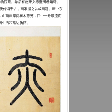
博物院藏。卷后有
赵秉文赤壁图卷题诗
。
成後传诵千古，画家据之以成画题。画中东
，山顶崖岸间树木葱茏，江中一舟顺流而
闲生活和豁达胸怀。