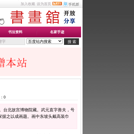
加入收藏
设为首页
书法资料
名家手迹
：
0
厘米。台北故宫博物院藏。武元直字善夫，号
家据之以成画题。画中东坡头戴高装巾