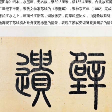
图卷》纸本，水墨画。无名款，纵50.8厘米，横136.4厘米。台北故宫
二世纪下半期。宋代文学家苏轼的《
赤壁赋
》，宋神宗五年（1082）完
漾於江水之上，画面长江浩荡，烟波渺茫，两岸峭壁陡立，山势险峻延绵
地再现了苏轼携友乘舟夜游赤壁的情景，表现了苏轼受诬遭贬黄州后的清