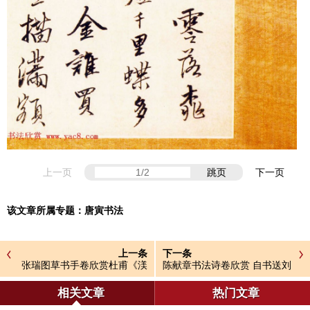
上一页
跳页
下一页
该文章所属专题：
唐寅书法
上一条
下一条
张瑞图草书手卷欣赏杜甫《渼
陈献章书法诗卷欣赏 自书送刘
陂行》两种
岳伯等三卷
相关文章
热门文章