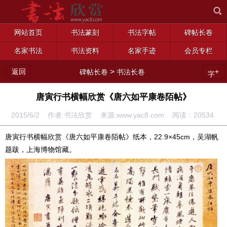
网站首页
书法篆刻
书法字帖
碑帖长卷
名家书法
书法资料
名家手迹
会员专栏
返回
>
+
碑帖长卷
书法长卷
字
唐寅行书横幅欣赏《唐六如平康卷陌帖》
2015/6/2 作者:书法欣赏 来源:www.yac8.com 阅读：
20534
唐寅行书横幅欣赏《唐六如平康卷陌帖》纸本，22.9×45cm，吴湖帆
题跋，上海博物馆藏。