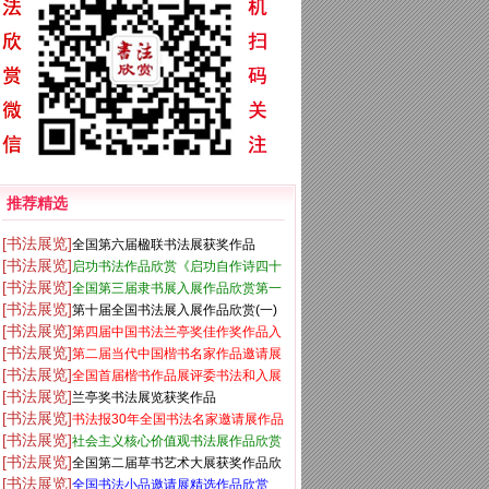
推荐精选
[书法展览]
全国第六届楹联书法展获奖作品
[书法展览]
启功书法作品欣赏《启功自作诗四十
[书法展览]
全国第三届隶书展入展作品欣赏第一
八首》
[书法展览]
第十届全国书法展入展作品欣赏(一)
辑
[书法展览]
第四届中国书法兰亭奖佳作奖作品入
[书法展览]
第二届当代中国楷书名家作品邀请展
展作品
[书法展览]
全国首届楷书作品展评委书法和入展
百幅书法欣赏
[书法展览]
兰亭奖书法展览获奖作品
作品
[书法展览]
书法报30年全国书法名家邀请展作品
[书法展览]
社会主义核心价值观书法展作品欣赏
欣赏一
[书法展览]
全国第二届草书艺术大展获奖作品欣
52幅
[书法展览]
全国书法小品邀请展精选作品欣赏
赏