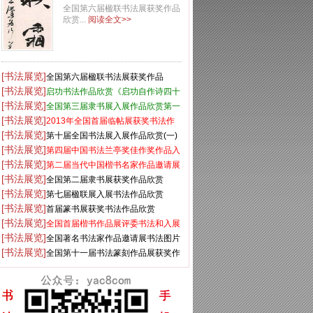
全国第六届楹联书法展获奖作品
欣赏...
阅读全文>>
[书法展览]
全国第六届楹联书法展获奖作品
[书法展览]
启功书法作品欣赏《启功自作诗四十
[书法展览]
八首》
全国第三届隶书展入展作品欣赏第一
[书法展览]
辑
2013年全国首届临帖展获奖书法作
[书法展览]
品欣赏
第十届全国书法展入展作品欣赏(一)
[书法展览]
第四届中国书法兰亭奖佳作奖作品入
[书法展览]
展作品
第二届当代中国楷书名家作品邀请展
[书法展览]
百幅书法欣赏
全国第二届隶书展获奖作品欣赏
[书法展览]
第七届楹联展入展书法作品欣赏
[书法展览]
首届篆书展获奖书法作品欣赏
[书法展览]
全国首届楷书作品展评委书法和入展
[书法展览]
作品
全国著名书法家作品邀请展书法图片
[书法展览]
欣赏1
全国第十一届书法篆刻作品展获奖作
品欣赏