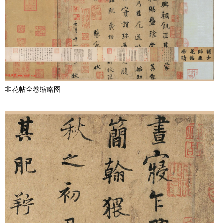
韭花帖全卷缩略图