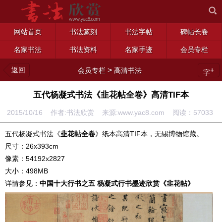
网站首页
书法篆刻
书法字帖
碑帖长卷
名家书法
书法资料
名家手迹
会员专栏
返回
>
+
会员专栏
高清书法
字
五代杨凝式书法《韭花帖全卷》高清TIF本
2015/10/16 作者:书法欣赏 来源:www.yac8.com 阅读：
57033
五代杨凝式书法《
韭花帖全卷
》纸本高清TIF本，无锡博物馆藏。
尺寸：26x393cm
像素：54192x2827
大小：498MB
详情参见：
中国十大行书之五 杨凝式行书墨迹欣赏《韭花帖》