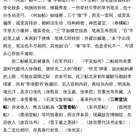
书，《何如》帖中三个“復”字都是行书，《平安帖》运笔提按顿挫的
变化较多，钩挑转折间，锋颖秀发，一些牵丝引带的草书笔法，也十
分生动灵巧。《何如帖》较端整，三个“復”字，而无一雷同，或异其
偏旁，或变其转折，都鲜活生动，结构精密，神思凝淀。《奉橘帖》
字形大小偃仰，饶富变化，“三”字如横空掠燕，笔画互有照应，“百”字
起笔上扬，末画斜下挫锋，笔锋几经转折，并露出贼毫，“未”字出现
两次，笔法也不尽相同。其他如“白”、“奉”等字。也是变化不一。可谓
从心所欲不逾矩。
前二帖略见於褚遂良《右军书目》。《平安如何》二帖前尚有萧
梁时代鑑书人徐僧权、唐怀充二人的“僧权”、“怀充”押署，故此帖鉤摹
的上限，可能在梁隋之际，亦未可知。此三帖北宋初年藏駙马都尉李
瑋家，尚有“李瑋图书”收藏印。后入宣和内府。再绍兴内府，明清為
项元汴，及京口张氏（张覲辰、张玉裁、张孝思）笪重光等所藏。入
清内府，未受重视，《石渠宝笈初编》，著录列次等，《
三希堂法
帖
》亦未收入。惟古法帖為《
宝晋斋帖
》、《东书堂帖》、《戏鸿堂
帖》、《墨池堂帖》等均曾摹刻，而次序各异。现藏故宫博物院，先
后收入《故宫法书》，《晋王羲之墨跡》，《故宫歷代法书全集》；
及二玄社精印。存真卷行於世。（张光宾）