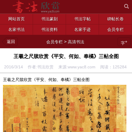
网站首页
书法篆刻
书法字帖
碑帖长卷
名家书法
书法资料
名家手迹
会员专栏
返回
>
+
会员专栏
高清书法
字
王羲之尺牍欣赏《平安、何如、奉橘》三帖全图
2016/3/14 作者:书法欣赏 来源:www.yac8.com 阅读：
125284
王羲之尺牍欣赏《平安、何如、奉橘》三帖全图