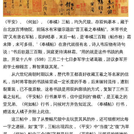
《平安》、《何如》、《奉橘》三帖，均为尺牍。存双钩摹本，藏于
台北故宫博物院。前隔水有宋徽宗题款“晋王羲之奉橘帖”。米芾书史
谓“又有唐右军帖，双鉤蜡摹，末后一帖，是‘奉橘三百颗（帖作枚）霜
未降，未可多得。’《奉橘帖》在唐代就很有名，诗人韦应物有诗句
说：“书后欲题三百颗，洞庭更待满林霜。”用的就是这件书蹟的典
故。开皇十八年（598）三月二十七日参军学士诸葛颖，諮议参军开
府学士柳顾言，释智果跋其尾。”
从六世纪南朝时期以来，歷代帝王都喜好收藏王羲之等名家的信
札，当时将零散的书蹟裱背成一定长度的手卷，后来辗转流传，遭割
裂重装，已不復原貌。这卷书蹟是用双鉤廓填的方式，复製了三件王
羲之短札。《平安帖》行书兼草书，信中提到的“脩载”，是王羲之的
堂兄弟。《何如帖》行书，问候对方并告知近况。《奉橘帖》行书，
赠送友人橘子并附上此信。
这三帖中，除了从整幅尺牍中去玩赏其风韵外，还可细察对比每
一字之遒丽。如“复”字，三帖出现四次，《平安》中“当復”之“復”为草