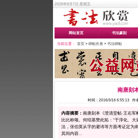
2026年8月7日 星期五
网站首页
书法篆刻
当前位置：
首页
>
碑帖长卷
>
书法碑帖
南唐刻
时间：2016/3/16 6:55:1
内容摘要：
南唐刻本《澄清堂帖·王右
比比称颂。何绍基赞此拓：“于淳化、大
法，张伯英从字的避讳等方面考证定为
其间内容...