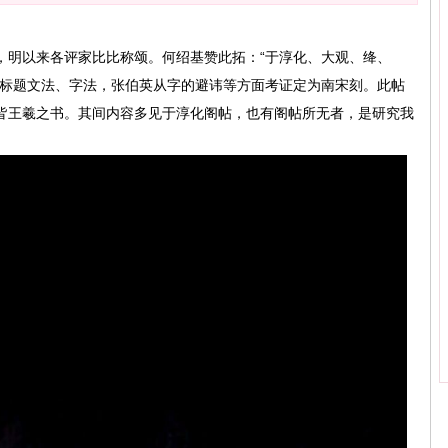
，明以来各评家比比称颂。何绍基赞此拓：“于淳化、大观、绛、
的标题文法、字法，张伯英从字的避讳等方面考证定为南宋刻。此帖
皆王羲之书。其间内容多见于淳化阁帖，也有阁帖所无者，是研究我