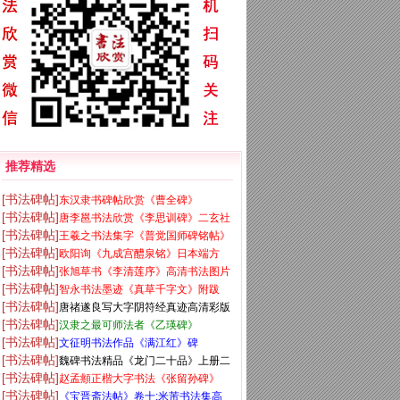
推荐精选
[书法碑帖]
东汉隶书碑帖欣赏《曹全碑》
[书法碑帖]
唐李邕书法欣赏《李思训碑》二玄社
[书法碑帖]
王羲之书法集字《普觉国师碑铭帖》
高清版
[书法碑帖]
欧阳询《九成宫醴泉铭》日本端方
[书法碑帖]
张旭草书《李清莲序》高清书法图片
(三井)旧藏本
[书法碑帖]
智永书法墨迹《真草千字文》附跋
欣赏
[书法碑帖]
唐禇遂良写大字阴符经真迹高清彩版
[书法碑帖]
汉隶之最可师法者《乙瑛碑》
[书法碑帖]
文征明书法作品《满江红》碑
[书法碑帖]
魏碑书法精品《龙门二十品》上册二
[书法碑帖]
赵孟頫正楷大字书法《张留孙碑》
玄社高清版
[书法碑帖]
《宝晋斋法帖》卷十:米芾书法集高