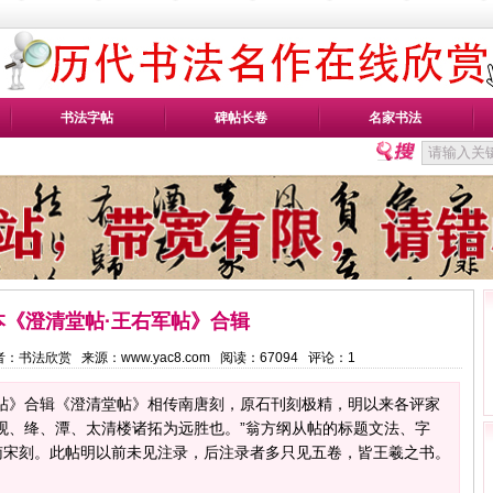
书法字帖
碑帖长卷
名家书法
本《澄清堂帖·王右军帖》合辑
3 作者：书法欣赏 来源：www.yac8.com 阅读：
67094
评论：
1
军帖》合辑《澄清堂帖》相传南唐刻，原石刊刻极精，明以来各评家
观、绛、潭、太清楼诸拓为远胜也。”翁方纲从帖的标题文法、字
南宋刻。此帖明以前未见注录，后注录者多只见五卷，皆王羲之书。