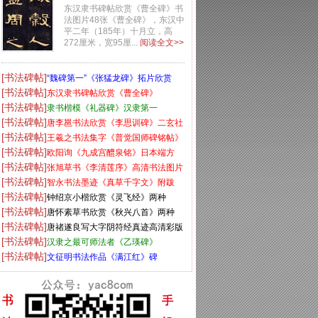
东汉隶书碑帖欣赏《曹全碑》书
法图片48张《曹全碑》，东汉中
平二年（185年）十月立，高
272厘米，宽95厘...
阅读全文>>
[书法碑帖]
“魏碑第一”《张猛龙碑》拓片欣赏
[书法碑帖]
东汉隶书碑帖欣赏《曹全碑》
[书法碑帖]
隶书楷模《礼器碑》汉隶第一
[书法碑帖]
唐李邕书法欣赏《李思训碑》二玄社
[书法碑帖]
高清版
王羲之书法集字《普觉国师碑铭帖》
[书法碑帖]
欧阳询《九成宫醴泉铭》日本端方
[书法碑帖]
(三井)旧藏本
张旭草书《李清莲序》高清书法图片
[书法碑帖]
欣赏
智永书法墨迹《真草千字文》附跋
[书法碑帖]
钟绍京小楷欣赏《灵飞经》两种
[书法碑帖]
唐怀素草书欣赏《秋兴八首》两种
[书法碑帖]
唐禇遂良写大字阴符经真迹高清彩版
[书法碑帖]
汉隶之最可师法者《乙瑛碑》
[书法碑帖]
文征明书法作品《满江红》碑