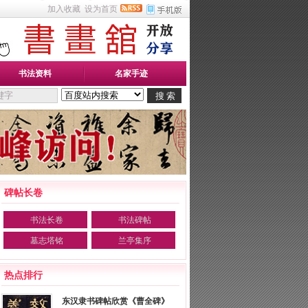
加入收藏
设为首页
书法资料
名家手迹
碑帖长卷
书法长卷
书法碑帖
墓志塔铭
兰亭集序
热点排行
东汉隶书碑帖欣赏《曹全碑》