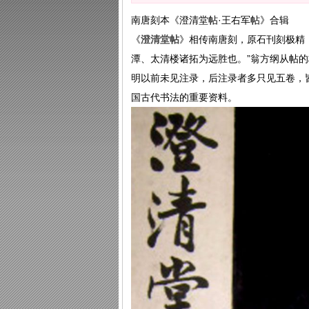
南唐刻本《澄清堂帖·王右军帖》合辑
《
澄清堂帖
》相传南唐刻，原石刊刻极精
潭、太清楼诸拓为远胜也。”翁方纲从帖
明以前未见注录，后注录者多只见五卷，
国古代书法的重要资料。