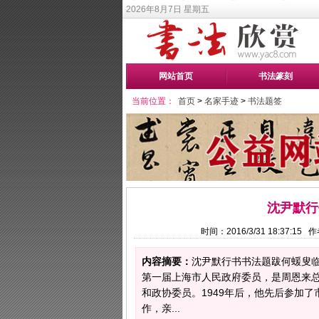
2026年8月7日 星期五
网站首页
书法篆刻
当前位置：
首页
>
名家手迹
>
书法题签
沈尹默行
时间：2016/3/31 18:37:1
内容摘要：
沈尹默行书书法题跋何蝯叟
第一届上海市人民政府委员，是周恩来
和政协委员。1949年后，他先后参加
作，亲...