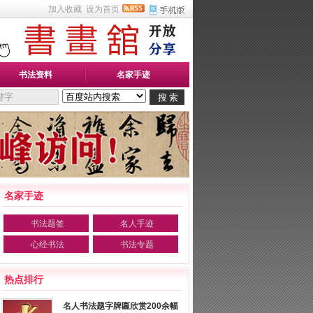
加入收藏
设为首页
书法资料
名家手迹
名家手迹
书法题签
名人手迹
心经书法
书法专题
热点排行
名人书法题字牌匾欣赏200余幅