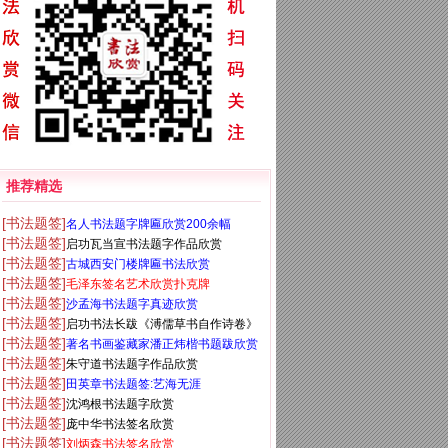
推荐精选
[书法题签]
名人书法题字牌匾欣赏200余幅
[书法题签]
启功瓦当宣书法题字作品欣赏
[书法题签]
古城西安门楼牌匾书法欣赏
[书法题签]
毛泽东签名艺术欣赏扑克牌
[书法题签]
沙孟海书法题字真迹欣赏
[书法题签]
启功书法长跋《溥儒草书自作诗卷》
[书法题签]
著名书画鉴藏家潘正炜楷书题跋欣赏
[书法题签]
朱守道书法题字作品欣赏
[书法题签]
田英章书法题签:艺海无涯
[书法题签]
沈鸿根书法题字欣赏
[书法题签]
庞中华书法签名欣赏
[书法题签]
刘炳森书法签名欣赏