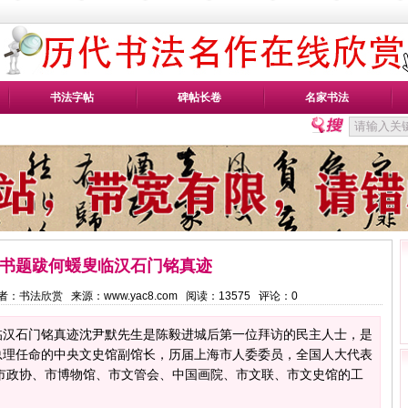
书法字帖
碑帖长卷
名家书法
书题跋何蝯叟临汉石门铭真迹
5 作者：书法欣赏 来源：www.yac8.com 阅读：
13575
评论：
0
临汉石门铭真迹沈尹默先生是陈毅进城后第一位拜访的民主人士，是
总理任命的中央文史馆副馆长，历届上海市人委委员，全国人大代表
了市政协、市博物馆、市文管会、中国画院、市文联、市文史馆的工