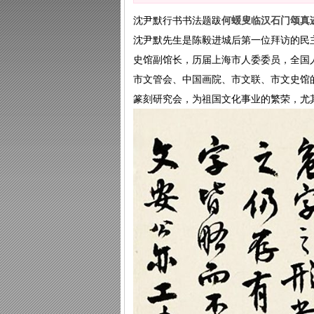
沈尹默行书书法题跋
何蝯叟临汉石门颂真
沈尹默先生是陈毅进城后第一位拜访的民
史馆副馆长，历届上海市人委委员，全国人
市文管会、中国画院、市文联、市文史馆
篆刻研究会，为祖国文化事业的繁荣，尤