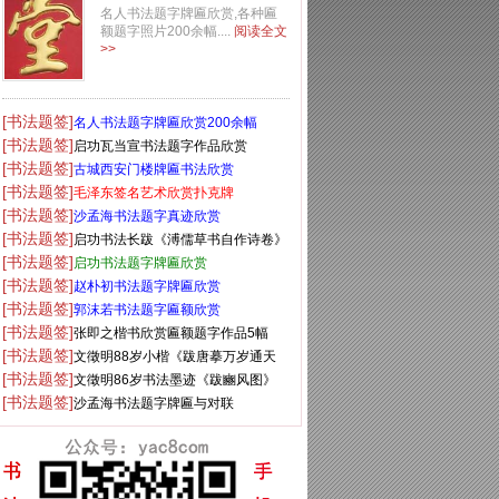
名人书法题字牌匾欣赏,各种匾
额题字照片200余幅....
阅读全文
>>
[书法题签]
名人书法题字牌匾欣赏200余幅
[书法题签]
启功瓦当宣书法题字作品欣赏
[书法题签]
古城西安门楼牌匾书法欣赏
[书法题签]
毛泽东签名艺术欣赏扑克牌
[书法题签]
沙孟海书法题字真迹欣赏
[书法题签]
启功书法长跋《溥儒草书自作诗卷》
[书法题签]
启功书法题字牌匾欣赏
[书法题签]
赵朴初书法题字牌匾欣赏
[书法题签]
郭沫若书法题字匾额欣赏
[书法题签]
张即之楷书欣赏匾额题字作品5幅
[书法题签]
文徵明88岁小楷《跋唐摹万岁通天
[书法题签]
帖》
文徵明86岁书法墨迹《跋豳风图》
[书法题签]
沙孟海书法题字牌匾与对联