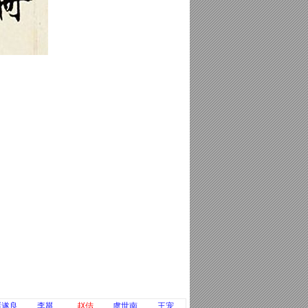
褚遂良
李邕
赵佶
虞世南
王宠