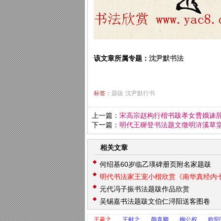
该文章所属专题：
沈尹默书法
标签：
题跋
沈尹默行书
上一篇：
宋高宗赵构行楷书跋孝女曹娥诔
下一篇：
明代王穉登书法题文徵明浒溪草
相关文章
何绍基60岁临乙瑛碑册页附名家题跋
明代书法家王宠小楷欣赏《南华真经内
元代冯子振书法题跋作品欣赏
吴锡嘉书法题跋文伯仁浔阳送客图卷
王羲之
王献之
颜真卿
柳公权
欧阳