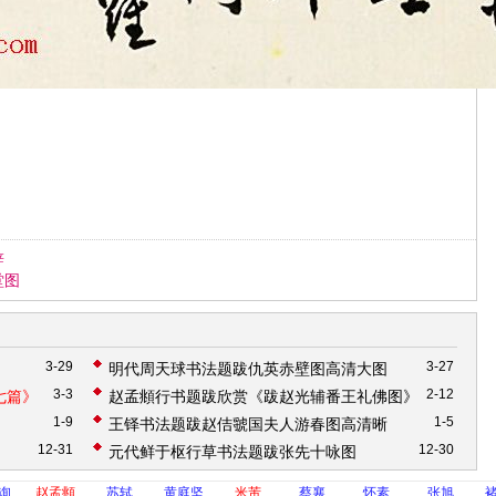
辞
堂图
3-29
3-27
明代周天球书法题跋仇英赤壁图高清大图
3-3
2-12
七篇》
赵孟頫行书题跋欣赏《跋赵光辅番王礼佛图》
1-9
1-5
王铎书法题跋赵佶虢国夫人游春图高清晰
12-31
12-30
元代鲜于枢行草书法题跋张先十咏图
询
赵孟頫
苏轼
黄庭坚
米芾
蔡襄
怀素
张旭