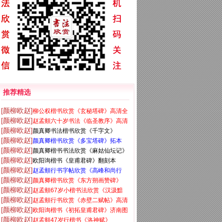
推荐精选
[颜柳欧赵]
柳公权楷书欣赏《玄秘塔碑》高清全
[颜柳欧赵]
赵孟頫六十岁书法《临圣教序》高清
文
[颜柳欧赵]
颜真卿书法楷书欣赏《千字文》
彩版
[颜柳欧赵]
颜真卿楷书欣赏《多宝塔碑》拓本
[颜柳欧赵]
颜真卿楷书书法欣赏《麻姑仙坛记》
[颜柳欧赵]
欧阳询楷书《皇甫君碑》翻刻本
大字
[颜柳欧赵]
赵孟頫行书字帖欣赏《高峰和尚行
[颜柳欧赵]
颜真卿楷书欣赏《东方朔画赞碑》
状》
[颜柳欧赵]
赵孟頫67岁小楷书法欣赏《汉汲黯
[颜柳欧赵]
赵孟頫行书欣赏《赤壁二赋帖》高清
传》
[颜柳欧赵]
欧阳询楷书《初拓皇甫君碑》济南图
版
[颜柳欧赵]
赵孟頫47岁行楷书《洛神赋》
书馆高清本