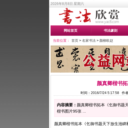
2026年8月8日 星期六
网站首页
书法篆刻
当前位置：
首页
>
名家书法
>
颜柳欧赵
颜真卿楷书拓
时间：2016/7/24 5:17:58
内容摘要：
颜真卿楷书拓本《乞御书题
楷书图片95张 ...
颜真卿楷书拓本《乞御书题天下放生池碑