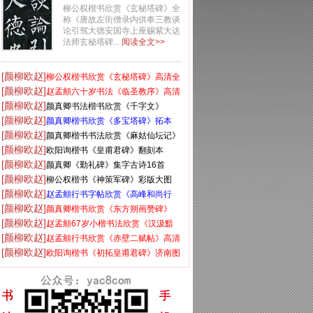
清全文
柳公权楷书欣赏《玄秘塔碑》全
称《唐故左街僧录内供奉三教谈
论引驾大德安国寺上座赐紫大达
法师玄秘塔碑...
阅读全文>>
[颜柳欧赵]
柳公权楷书欣赏《玄秘塔碑》高清全
[颜柳欧赵]
文
赵孟頫六十岁书法《临圣教序》高清
[颜柳欧赵]
彩版
颜真卿书法楷书欣赏《千字文》
[颜柳欧赵]
颜真卿楷书欣赏《多宝塔碑》拓本
[颜柳欧赵]
颜真卿楷书书法欣赏《麻姑仙坛记》
[颜柳欧赵]
大字
欧阳询楷书《皇甫君碑》翻刻本
[颜柳欧赵]
颜真卿《勤礼碑》集字古诗16首
[颜柳欧赵]
柳公权楷书《神策军碑》彩版大图
[颜柳欧赵]
赵孟頫行书字帖欣赏《高峰和尚行
[颜柳欧赵]
状》
颜真卿楷书欣赏《东方朔画赞碑》
[颜柳欧赵]
赵孟頫67岁小楷书法欣赏《汉汲黯
[颜柳欧赵]
传》
赵孟頫行书欣赏《赤壁二赋帖》高清
[颜柳欧赵]
版
欧阳询楷书《初拓皇甫君碑》济南图
书馆高清本