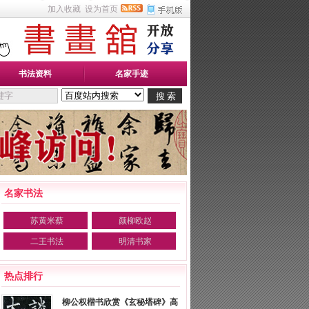
加入收藏
设为首页
书法资料
名家手迹
名家书法
苏黄米蔡
颜柳欧赵
二王书法
明清书家
热点排行
柳公权楷书欣赏《玄秘塔碑》高