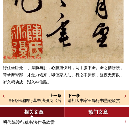
行住坐卧处，手摩胁与肚，心腹痛快时，两手腹下踞。踞之彻膀腰，
背拳摩肾部，才觉力倦来，即使家人助。行之不厌频，昼夜无穷数，
岁久积功成，渐入神仙路。
上一条
下一条
明代张瑞图行草书法册页《后
清初大书家王铎行书墨迹欣赏
赤壁赋》
《致李年信札》
相关文章
热门文章
明代陈淳行草书法作品欣赏