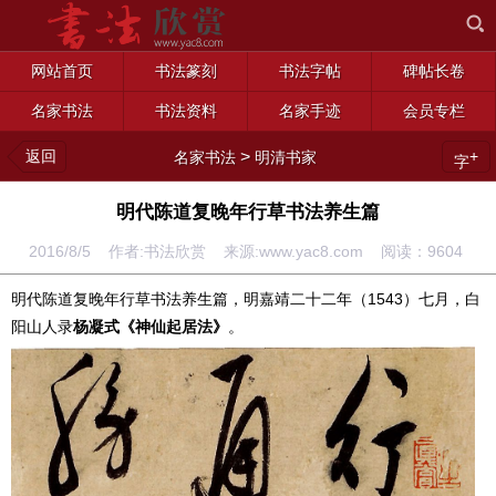
网站首页
书法篆刻
书法字帖
碑帖长卷
名家书法
书法资料
名家手迹
会员专栏
返回
>
+
名家书法
明清书家
字
明代陈道复晚年行草书法养生篇
2016/8/5 作者:书法欣赏 来源:www.yac8.com 阅读：
9604
明代陈道复晚年行草书法养生篇，明嘉靖二十二年（1543）七月，白
阳山人录
杨凝式《神仙起居法》
。