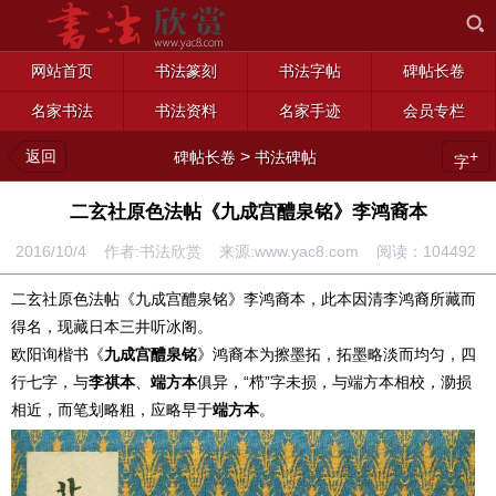
网站首页
书法篆刻
书法字帖
碑帖长卷
名家书法
书法资料
名家手迹
会员专栏
返回
>
+
碑帖长卷
书法碑帖
字
二玄社原色法帖《九成宫醴泉铭》李鸿裔本
2016/10/4 作者:书法欣赏 来源:www.yac8.com 阅读：
104492
二玄社原色法帖《九成宫醴泉铭》李鸿裔本，此本因清李鸿裔所藏而
得名，现藏日本三井听冰阁。
欧阳询楷书《
九成宫醴泉铭
》鸿裔本为擦墨拓，拓墨略淡而均匀，四
行七字，与
李祺本
、
端方本
俱异，“栉”字未损，与端方本相校，泐损
相近，而笔划略粗，应略早于
端方本
。