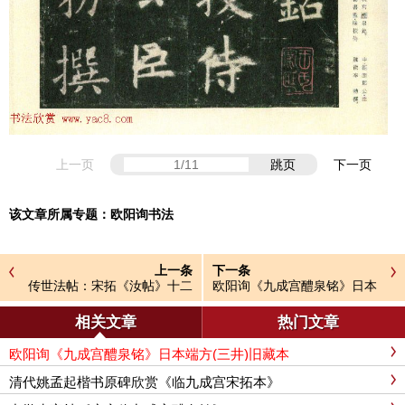
上一页
跳页
下一页
该文章所属专题：
欧阳询书法
上一条
下一条
传世法帖：宋拓《汝帖》十二
欧阳询《九成宫醴泉铭》日本
卷全辑
端方(三井)旧藏本
相关文章
热门文章
欧阳询《九成宫醴泉铭》日本端方(三井)旧藏本
清代姚孟起楷书原碑欣赏《临九成宫宋拓本》