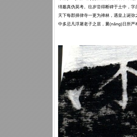
绵邈真伪莫考。往岁尝得断碑于土中，字
天下每郡择律寺一更为禅林，遇皇上诞弥
中多忌凡浮屠老子之居，曩(nǎng)日