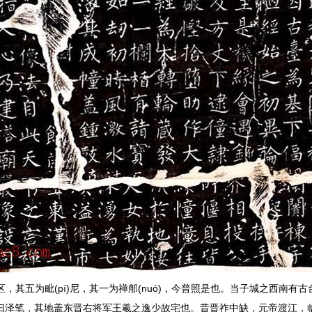
其五为毗(pí)尼，其一为禅郍(nuó)，今普照是也。当子城之西南有古台
晒书，池曰泽笔，其地盖东晋右将军王羲之逸少故宅也。昔晋祚中缺，元帝渡江