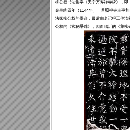
柳公权书法集字《天宁万寿禅寺碑》，即
金皇统四年（1144年），普照禅寺主
法家柳公权的墨迹，最后由名记得工仲汝羲精
公权的《
玄秘塔碑
》，因而临沂的《
集柳