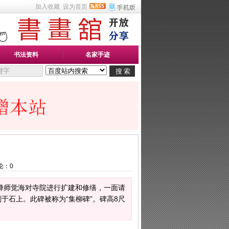
加入收藏
设为首页
书法资料
名家手迹
论：
0
禅师觉海对寺院进行扩建和修缮，一面请
石上。此碑被称为“集柳碑”。碑高8尺