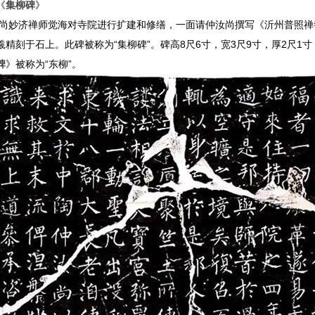
《
集柳碑
》
事和尚妙济禅师觉海对寺院进行扩建和修缮，一面请仲汝尚撰写《沂州普照
刻于石上。此碑被称为“集柳碑”。碑高8尺6寸，宽3尺9寸，厚2尺1寸，
碑
》被称为“东柳”。