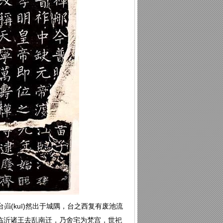
岿(kuī)然出于城隅，台之西复有废池流
，临沂诸王去乱南迁，乃舍宅为梵宫，世祀