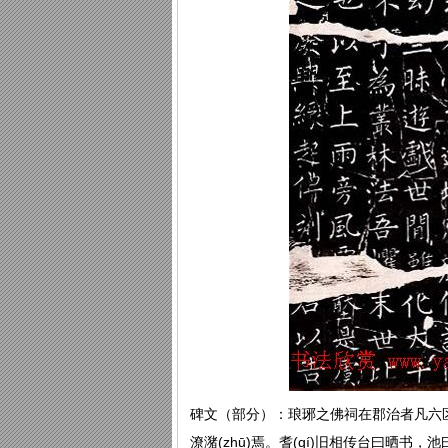
碑文（部分）：琅琊之佛祠在郡治者凡六区，
潦潴(zhū)焉。耆(qí)旧相传台曰