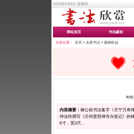
2026年8月6日 星期四
网站首页
书法篆刻
当前位置：
首页
>
名家书法
>
颜柳欧赵
时间：
内容摘要：
柳公权书法集字《天宁万寿禅
仲汝尚撰写《沂州普照禅寺兴造记》的碑
6寸，宽3尺...