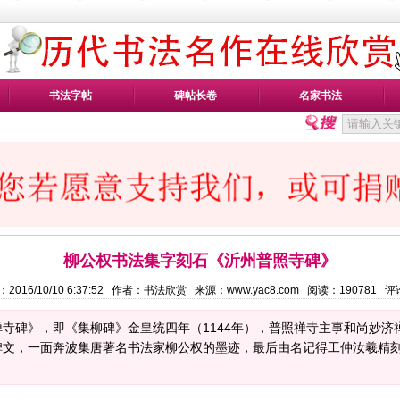
书法字帖
碑帖长卷
名家书法
柳公权书法集字刻石《沂州普照寺碑》
2016/10/10 6:37:52 作者：书法欣赏 来源：www.yac8.com 阅读：
190781
评
寺碑》，即《集柳碑》金皇统四年（1144年），普照禅寺主事和尚妙济
文，一面奔波集唐著名书法家柳公权的墨迹，最后由名记得工仲汝羲精刻于