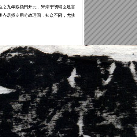
位之九年赐额曰开元，宋崇宁初辅臣建言
废齐居摄专用苛政理国，知众不附，尤狭