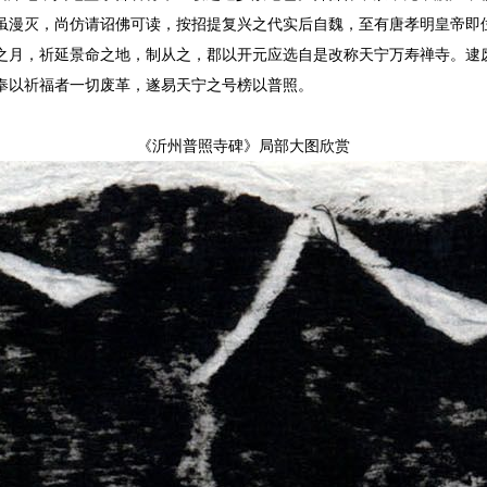
虽漫灭，尚仿请诏佛可读，按招提复兴之代实后自魏，至有唐孝明皇帝即
之月，祈延景命之地，制从之，郡以开元应选自是改称天宁万寿禅寺。逮
所严奉以祈福者一切废革，遂易天宁之号榜以普照。
《沂州普照寺碑》局部大图欣赏