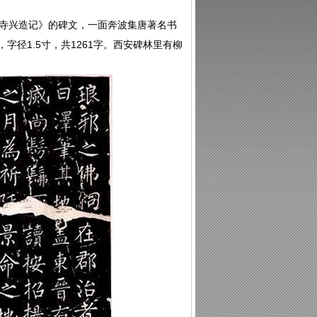
禅寺兴造记》的碑文，一面奔波集唐著名书
字径1.5寸，共1261字。西安碑林里有柳