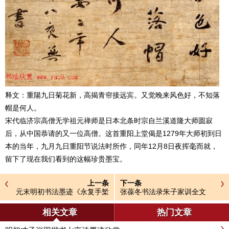
释文：重陽九日菊花新，高揭青帘接远宾。又觉晚来风色好，不知落
帽是何人。
宋代临济宗高僧无学祖元禅师是日本北条时宗自兰溪道隆大师圆寂
后，从中国恭请的又一位高僧。这首重阳上堂偈是1279年大师初到日
本的当年，九月九日重阳节说法时所作，同年12月8日夜挥毫而就，
留下了现在我们看到的这幅珍贵墨宝。
上一条
下一条
元末明初书法墨迹《永复手椠
张葆冬书法录朱子家训全文
拜记》
相关文章
热门文章