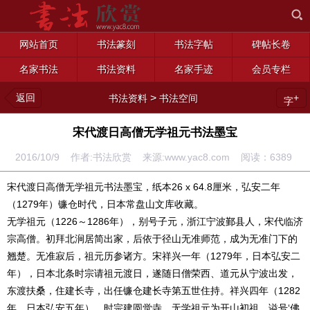
网站首页
书法篆刻
书法字帖
碑帖长卷
名家书法
书法资料
名家手迹
会员专栏
返回
>
+
书法资料
书法空间
字
宋代渡日高僧无学祖元书法墨宝
2016/10/9 作者:书法欣赏 来源:www.yac8.com 阅读：
6389
宋代渡日高僧无学祖元书法墨宝，纸本26 x 64.8厘米，弘安二年
（1279年）镰仓时代，日本常盘山文库收藏。
无学祖元（1226～1286年），别号子元，浙江宁波鄞县人，宋代临济
宗高僧。初拜北涧居简出家，后依于径山无准师范，成为无准门下的
翘楚。无准寂后，祖元历参诸方。宋祥兴一年（1279年，日本弘安二
年），日本北条时宗请祖元渡日，遂随日僧荣西、道元从宁波出发，
东渡扶桑，住建长寺，出任镰仓建长寺第五世住持。祥兴四年（1282
年，日本弘安五年），时宗建圆觉寺，无学祖元为开山初祖。谥号‘佛