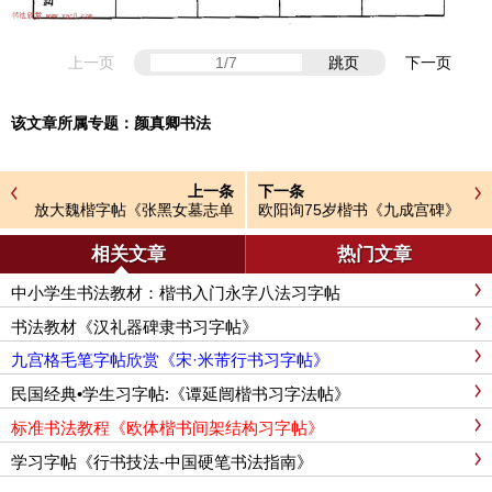
上一页
跳页
下一页
该文章所属专题：
颜真卿书法
上一条
下一条
放大魏楷字帖《张黑女墓志单
欧阳询75岁楷书《九成宫碑》
字帖》
玉山草堂本
相关文章
热门文章
中小学生书法教材：楷书入门永字八法习字帖
书法教材《汉礼器碑隶书习字帖》
九宫格毛笔字帖欣赏《宋·米芾行书习字帖》
民国经典•学生习字帖:《谭延闿楷书习字法帖》
标准书法教程《欧体楷书间架结构习字帖》
学习字帖《行书技法-中国硬笔书法指南》