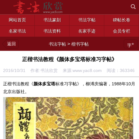
网站首页
书法篆刻
书法字帖
碑帖长卷
名家书法
书法资料
名家手迹
会员专栏
返回
>
+
书法字帖
楷书字帖
字
正楷书法教程《颜体多宝塔标准习字帖》
2016/10/31 作者:书法欣赏 来源:www.yac8.com 阅读：
363346
正楷书法教程《
颜体多宝塔
标准习字帖》，柳溥庆编著，1988年10月
北京出版社。