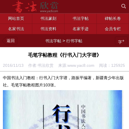
网站首页
书法篆刻
书法字帖
碑帖长卷
名家书法
书法资料
名家手迹
会员专栏
返回
>
+
书法字帖
行书字帖
字
毛笔字帖教程《行书入门大字谱》
2016/11/13 作者:书法欣赏 来源:www.yac8.com 阅读：
125925
中国书法入门教程：行书入门大字谱，路振平编著，新疆青少年出版
社。毛笔字帖教程图片103张。