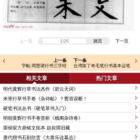
上一页
跳页
下一页
上一条
下一条
字帖:周慧珺行书三字经
台湾陈丁奇毛笔行书基本运笔
法
相关文章
热门文章
明代黄辉行草书法杰作《碧云天词》
米芾行草书手卷《杂诗帖》？曹溶误断！
硬笔书法丛书《硬笔草书入门》
明朝黄辉行书手卷赏析《栈阁杂诗卷》
噩侯驭方鼎铭文拓本 赵叔孺旧藏
唐代楷书石刻欣赏《大唐乐达墓志》