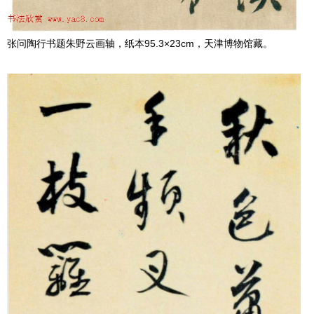
张问陶行书题朱野云画轴，纸本95.3×23cm，天津博物馆藏。