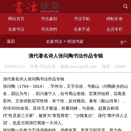
网站首页
书法篆刻
书法字帖
碑帖长卷
名家书法
书法资料
名家手迹
会员专栏
返回
>
+
名家书法
明清书家
字
清代著名诗人张问陶书法作品专辑
2016/11/12 作者:书法欣赏 来源:www.yac8.com 阅读：
13064
清代著名诗人张问陶书法作品专辑
张问陶（1764－1814），字仲冶，又字乐祖，号船山（问陶家乡的山
名，因以为号），四川遂宁人，自号蜀山老猿。官莱州知府，后寓居
苏州。主张诗歌应写性情，有个性，反对模拟。著有《船山诗草》，
存诗3500余首。其诗天才横溢，价重鸡林，与袁枚、赵翼合称清
代“性灵派三大家”，被誉为“青莲再世”、“少陵复出”、清代“蜀中诗人之
冠”，也是元明清巴蜀第一大诗人。
张问陶一生致力于诗书画创作，书师米芾，笔意沉郁空灵，骨力内