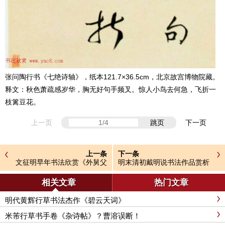
张问陶行书《七绝诗轴》，纸本121.7×36.5cm，北京故宫博物院藏。
释文：秋色萧疏感岁华，胸无好句手频叉。惊人小鸟去何急，飞折一
枝篱豆花。
上一页
跳页
下一页
上一条
下一条
文征明早年书法欣赏《外舅父
明末清初戴明说书法作品赏析
岳丈函》
相关文章
热门文章
明代黄辉行草书法杰作《碧云天词》
米芾行草书手卷《杂诗帖》？曹溶误断！