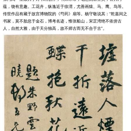
蕴，饶有意趣。工花卉，纵逸近于徐渭，尤善画猿、马、鹰、鸟等。
传世作品有藏于故宫博物院的《芍药》扇等。杨守敬说其：“乾嘉间之
书家，莫不胎息于金石，博考名迹，惟张船山，宋芷湾绝不依傍古
人，自然大雅，由于天分独高，故不师古而无不合于古”。