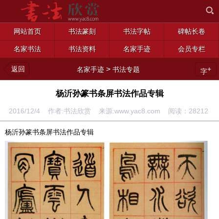
网站首页
书法篆刻
书法字帖
碑帖长卷
名家书法
书法资料
名家手迹
会员专栏
返回
>
+
名家手迹
书法专题
字
杨沂孙篆书条屏书法作品专辑
2016/12/4 作者:书法欣赏 来源:www.yac8.com 阅读：
28212
杨沂孙篆书条屏书法作品专辑