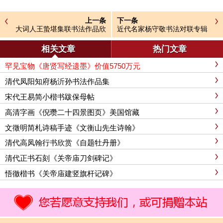
上一条
下一条
大词人王蛰堪集联书法作品欣
近代名家杨守敬书法对联专辑
赏
相关文章
热门文章
罕见宝物《唐贤写经遗墨》价值5750万元
清代凤阳知府杨沂孙书法作品集
宋代王易简小楷书跋保母帖
高清字画《倪瓒二十四景图页》美国馆藏
文徵明简札诗稿手迹《文衡山先生诗翰》
清代高凤翰行书欣赏《自题牡丹册》
清代正书石刻《关帝庙刀剑碑记》
悟徹楷书《关帝庙建竖旗杆记碑》