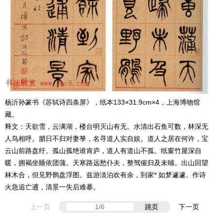
杨沂孙篆书《苏轼诗四条屏》，纸本133×31.9cm×4，上海博物馆
藏。
释文：天欲雪，云满湖，楼台明灭山有无。水清出石鱼可数，林深无
人鸟相呼。腊日不归对妻孥，名寻道人实自娱。道人之居在何许，宝
云山前路盘纡。孤山孤绝谁肯庐，道人有道山不孤。纸窗竹屋深自
暖，拥褐坐睡依团蒲。天寒路远愁仆夫，整驾催归及未晡。出山回望
林木合，但见野鹘盘浮图。兹游淡泊欢有余，到家* 如梦遽遽。作诗
火急追亡逋，清景一失后难摹。
上一页
跳页
下一页