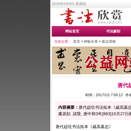
2026年8月6日 星期四
网站首页
书法篆刻
当前位置：
首页
>
碑帖长卷
>
墓志塔铭
唐代
时间：2017/1/1 7:00:1
内容摘要：
唐代赵玭书法拓本《戚高墓志》
書原刻. 諸曁, 唐中和3年[883]10月27日葬
唐代赵玭书法拓本《戚高墓志》