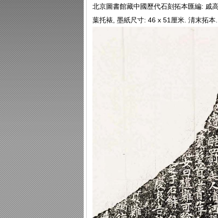
北京圖書館藏中國歷代石刻拓本匯編: 戚高墓誌 
葉托裱, 墨紙尺寸: 46 x 51厘米. 淸末拓本.