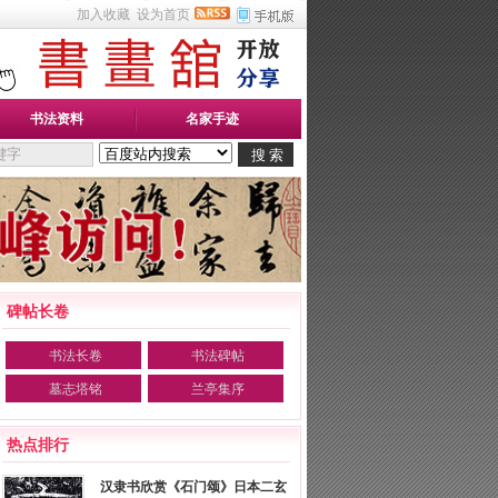
加入收藏
设为首页
书法资料
名家手迹
碑帖长卷
书法长卷
书法碑帖
墓志塔铭
兰亭集序
热点排行
汉隶书欣赏《石门颂》日本二玄