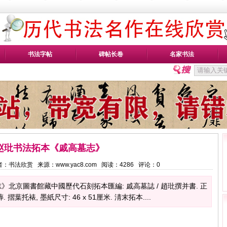
书法字帖
碑帖长卷
名家书法
赵玭书法拓本《戚高墓志》
2 作者：书法欣赏 来源：www.yac8.com 阅读：
4286
评论：
0
北京圖書館藏中國歷代石刻拓本匯編: 戚高墓誌 / 趙玭撰并書. 正
. 摺葉托裱, 墨紙尺寸: 46 x 51厘米. 淸末拓本....