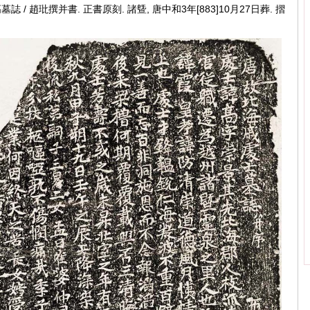
/ 趙玭撰并書. 正書原刻. 諸曁, 唐中和3年[883]10月27日葬. 摺