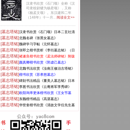
社清晰版
汉隶书欣赏《石门颂》全称《汉
司隶校尉犍为杨君颂》，又称
《杨孟文颂》。东汉建和二年
（148年）十一月...
阅读全文>>
[墓志塔铭]
汉隶书欣赏《石门颂》日本二玄社清
[墓志塔铭]
晰版
北魏名碑《张黑女墓志》
[墓志塔铭]
魏碑学习字帖《元怀墓志》
[墓志塔铭]
张即之楷书赏析《李衎墓志铭》（日
[墓志塔铭]
本藏）
褚遂良楷书欣赏《孟法师碑铭》附跋
[墓志塔铭]
颜真卿楷书欣赏《郭虚己墓志》
[墓志塔铭]
北魏书法欣赏《汝南王修治古塔铭》
[墓志塔铭]
楷书欣赏《苏孝慈墓志》
[墓志塔铭]
碑刻书法精品《董美人墓志铭》日本
[墓志塔铭]
二玄社高清版
李邕书法欣赏《云麾将军李秀碑》
[墓志塔铭]
欧阳询率更体楷书欣赏《王女节墓
[墓志塔铭]
志》全图
东魏楷书精品《高湛墓志》
[墓志塔铭]
华世奎楷书欣赏《清故文学任先生墓
表》