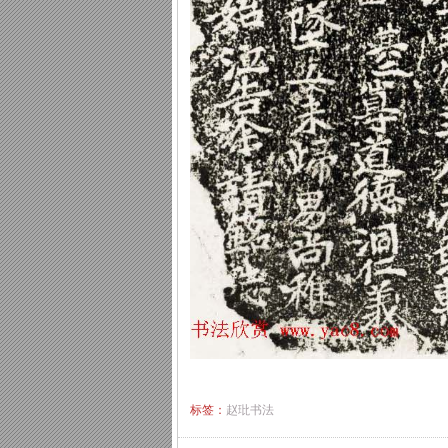
标签：
赵玭书法