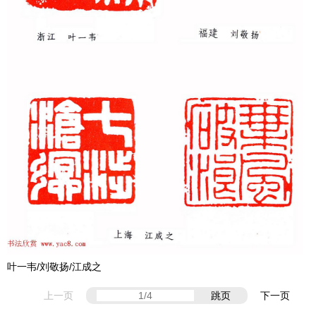
叶一韦/刘敬扬/江成之
上一页
跳页
下一页