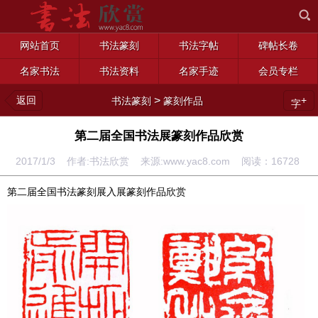
网站首页
书法篆刻
书法字帖
碑帖长卷
名家书法
书法资料
名家手迹
会员专栏
返回
>
+
书法篆刻
篆刻作品
字
第二届全国书法展篆刻作品欣赏
2017/1/3 作者:书法欣赏 来源:www.yac8.com 阅读：
16728
第二届全国书法篆刻展入展篆刻作品欣赏