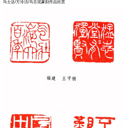
马士达/方冷洁/马古泥篆刻作品欣赏