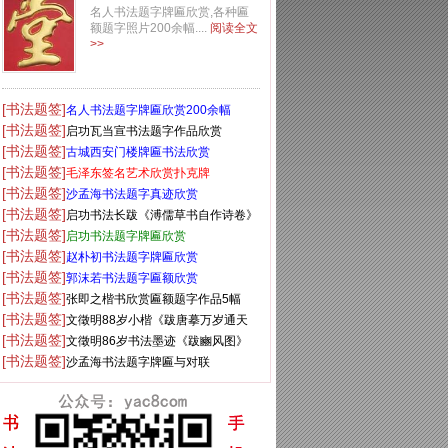
名人书法题字牌匾欣赏,各种匾
额题字照片200余幅....
阅读全文
>>
[书法题签]
名人书法题字牌匾欣赏200余幅
[书法题签]
启功瓦当宣书法题字作品欣赏
[书法题签]
古城西安门楼牌匾书法欣赏
[书法题签]
毛泽东签名艺术欣赏扑克牌
[书法题签]
沙孟海书法题字真迹欣赏
[书法题签]
启功书法长跋《溥儒草书自作诗卷》
[书法题签]
启功书法题字牌匾欣赏
[书法题签]
赵朴初书法题字牌匾欣赏
[书法题签]
郭沫若书法题字匾额欣赏
[书法题签]
张即之楷书欣赏匾额题字作品5幅
[书法题签]
文徵明88岁小楷《跋唐摹万岁通天
[书法题签]
帖》
文徵明86岁书法墨迹《跋豳风图》
[书法题签]
沙孟海书法题字牌匾与对联