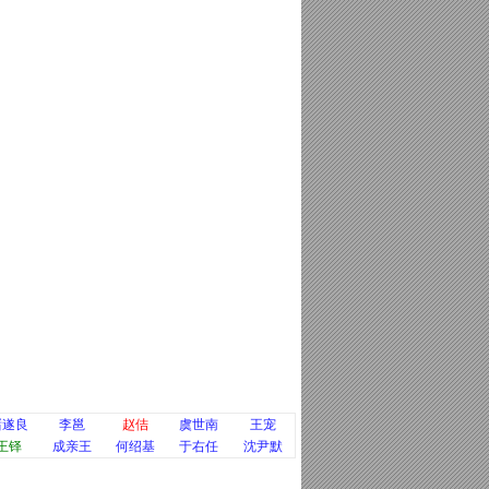
褚遂良
李邕
赵佶
虞世南
王宠
王铎
成亲王
何绍基
于右任
沈尹默