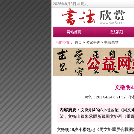
2026年8月8日 星期六
网站首页
书法篆刻
当前位置：
首页
>
名家手迹
>
书法题签
文徵明
时间：2017/4/24 6:21:5
内容摘要：
文徵明49岁小楷题记《周文
望，文衡山跋朱承爵所藏周文矩画《重屏会
文徵明49岁小楷题记《
周文矩重屏会棋图