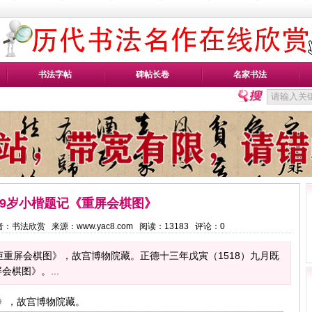
书法字帖
碑帖长卷
名家书法
49岁小楷题记《重屏会棋图》
2 作者：书法欣赏 来源：www.yac8.com 阅读：
13183
评论：
0
矩重屏会棋图》，故宫博物院藏。正德十三年戊寅（1518）九月既
棋图》。...
》，故宫博物院藏。