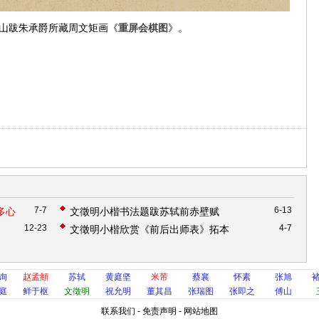
衡山跋朱承爵所藏周文矩画《
重屏会棋图
》。
7-7
6-13
多心
文徵明小楷书法题跋苏轼前赤壁赋
12-23
4-7
文徵明小楷欣赏《前后出师表》拓本
询
赵孟頫
苏轼
黄庭坚
米芾
蔡襄
怀素
张旭
庭
鲜于枢
文徵明
祝允明
董其昌
张瑞图
张即之
傅山
联系我们
-
免责声明
-
网站地图