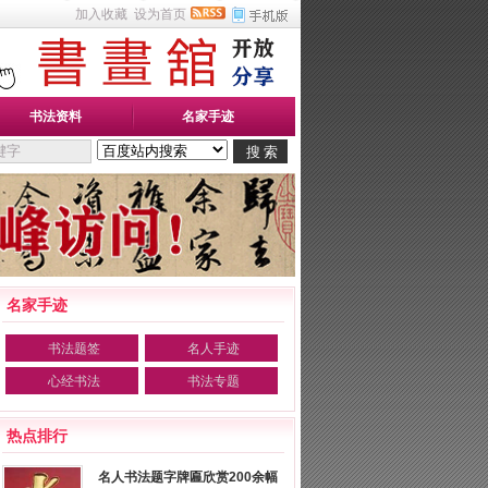
加入收藏
设为首页
书法资料
名家手迹
名家手迹
书法题签
名人手迹
心经书法
书法专题
热点排行
名人书法题字牌匾欣赏200余幅