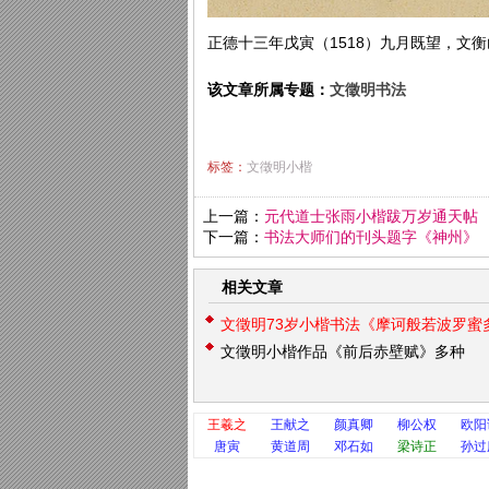
正德十三年戊寅（1518）九月既望，文
该文章所属专题：
文徵明书法
标签：
文徵明小楷
上一篇：
元代道士张雨小楷跋万岁通天帖
下一篇：
书法大师们的刊头题字《神州》
相关文章
文徵明73岁小楷书法《摩诃般若波罗蜜
文徵明小楷作品《前后赤壁赋》多种
经》
王羲之
王献之
颜真卿
柳公权
欧阳
唐寅
黄道周
邓石如
梁诗正
孙过