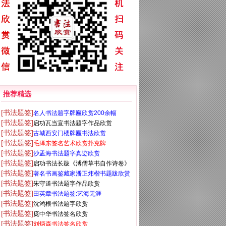
推荐精选
[书法题签]
名人书法题字牌匾欣赏200余幅
[书法题签]
启功瓦当宣书法题字作品欣赏
[书法题签]
古城西安门楼牌匾书法欣赏
[书法题签]
毛泽东签名艺术欣赏扑克牌
[书法题签]
沙孟海书法题字真迹欣赏
[书法题签]
启功书法长跋《溥儒草书自作诗卷》
[书法题签]
著名书画鉴藏家潘正炜楷书题跋欣赏
[书法题签]
朱守道书法题字作品欣赏
[书法题签]
田英章书法题签:艺海无涯
[书法题签]
沈鸿根书法题字欣赏
[书法题签]
庞中华书法签名欣赏
[书法题签]
刘炳森书法签名欣赏