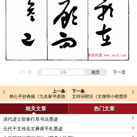
上一页
跳页
下一页
上一条
下一条
精心手抄典籍《九名家书道德
文待诏楷法《文徵明小楷楚辞
经》
精品册》
相关文章
热门文章
清代进士邵泰行草书法墨迹
元代干文传岳丈彝甫手札墨迹