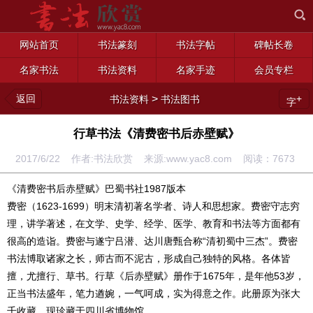
网站首页
书法篆刻
书法字帖
碑帖长卷
名家书法
书法资料
名家手迹
会员专栏
返回
>
+
书法资料
书法图书
字
行草书法《清费密书后赤壁赋》
2017/6/22 作者:书法欣赏 来源:www.yac8.com 阅读：
7673
《清费密书后赤壁赋》巴蜀书社1987版本
费密（1623-1699）明末清初著名学者、诗人和思想家。费密守志穷
理，讲学著述，在文学、史学、经学、医学、教育和书法等方面都有
很高的造诣。费密与遂宁吕潜、达川唐甄合称“清初蜀中三杰”。费密
书法博取诸家之长，师古而不泥古，形成自己独特的风格。各体皆
擅，尤擅行、草书。行草《后赤壁赋》册作于1675年，是年他53岁，
正当书法盛年，笔力遒婉，一气呵成，实为得意之作。此册原为张大
千收藏，现珍藏于四川省博物馆。