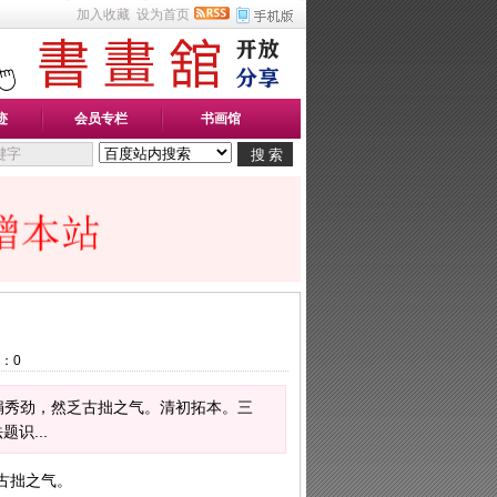
加入收藏
设为首页
迹
会员专栏
书画馆
：
0
，圆娟秀劲，然乏古拙之气。清初拓本。三
识...
乏古拙之气。