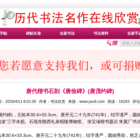
字帖
碑帖长卷
名家书法
书法资料
名家手
唐代楷书石刻《唐俭碑》(唐茂约碑)
：2026/4/11 8:01:00 作者：书法欣赏 来源：www.yac8.com 阅读：
16263
评论
约碑)，元拓本30.6×33.3cm。唐开元二十九年(741年)，结字谨严
逾浚”三字未损。石现存陕西礼泉昭陵博物馆。 张宝璿楷书题识 朱翼厂书法题
30.6×33.3cm。唐开元二十九年(741年)，结字谨严，圆娟秀劲，然