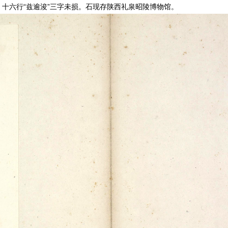
，十六行“兹逾浚”三字未损。石现存陕西礼泉昭陵博物馆。