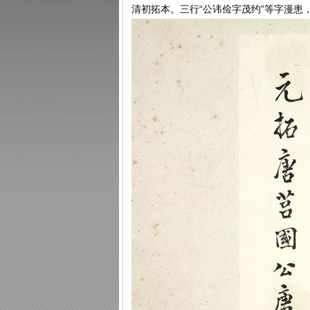
清初拓本。三行“公讳俭字茂约”等字漫患