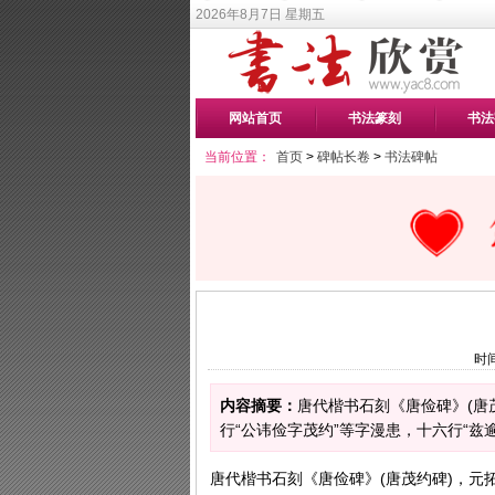
2026年8月7日 星期五
网站首页
书法篆刻
书法
当前位置：
首页
>
碑帖长卷
>
书法碑帖
时间
内容摘要：
唐代楷书石刻《唐俭碑》(唐茂
行“公讳俭字茂约”等字漫患，十六行“兹
唐代楷书石刻《唐俭碑》(唐茂约碑)，元拓本