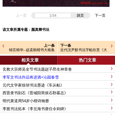
上一页
跳页
下一页
该文章所属专题：
颜真卿书法
上一条
下一条
锦言精华--赵孟頫楷书大格集
近代沈尹默书法字帖欣赏《大
字帖
楷字帖》
相关文章
热门文章
玄教大宗师吴全节书法题赵子昂生神章卷
李军文书法作品将进酒+沁园春雪
元代文学家徐琰书法墨迹《车从帖》
西晋隶书刻石《晋城阳简侯石尠墓志》
明代黄道周54岁小楷诗翰册
李邕书法拓本《李北海书唐任令则碑》