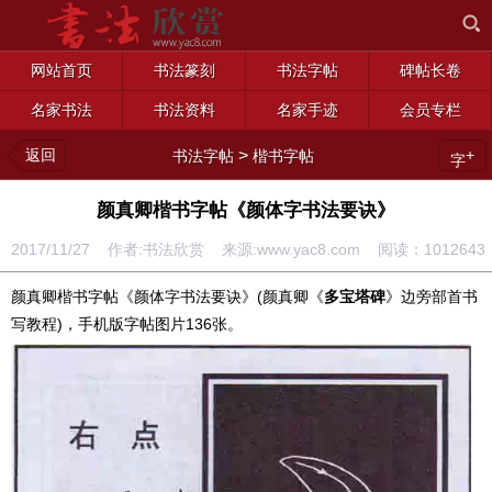
网站首页
书法篆刻
书法字帖
碑帖长卷
名家书法
书法资料
名家手迹
会员专栏
返回
>
+
书法字帖
楷书字帖
字
颜真卿楷书字帖《颜体字书法要诀》
2017/11/27 作者:书法欣赏 来源:www.yac8.com 阅读：
1012643
颜真卿楷书字帖《颜体字书法要诀》(颜真卿《
多宝塔碑
》边旁部首书
写教程)，手机版字帖图片136张。