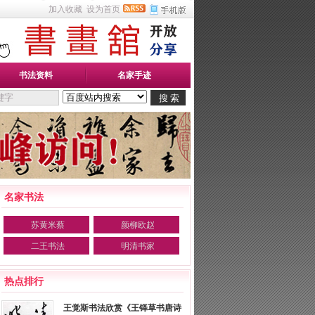
加入收藏
设为首页
书法资料
名家手迹
名家书法
苏黄米蔡
颜柳欧赵
二王书法
明清书家
热点排行
王觉斯书法欣赏《王铎草书唐诗