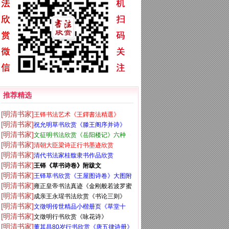
推荐精选
[明清书家]
王铎书法艺术《王鐸書法精選》
[明清书家]
祝允明草书欣赏《滕王阁序并诗》
[明清书家]
文征明书法欣赏《岳阳楼记》六种
[明清书家]
清朝大臣梁诗正行书墨迹欣赏
[明清书家]
清代书法家桂馥隶书作品欣赏
[明清书家]
王铎《草书诗卷》附跋文
[明清书家]
王铎草书欣赏《王屋图诗卷》大图附
[明清书家]
雍正皇帝书法真迹《金刚般若波罗蜜
释文
[明清书家]
成亲王永瑆书法欣赏《书论三则》
经》
[明清书家]
文徵明传世精品小楷册页《草堂十
[明清书家]
文徵明行书欣赏《咏花诗》
志》
[明清书家]
董其昌80岁行书欣赏《唐五律诗册》