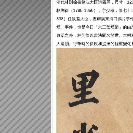
清代林則徐書錄沈大悟詩四屏，尺寸：129.
林則徐（1785-1850），字少穆，號
838）任欽差大臣，查辦廣東海口鴉片
煙」事件，也是今日「六三禁煙節」的由
政治之外，林則徐以書法聞名於世。本幅寫
人遺韻。行筆時的徐疾和提按的輕重變化