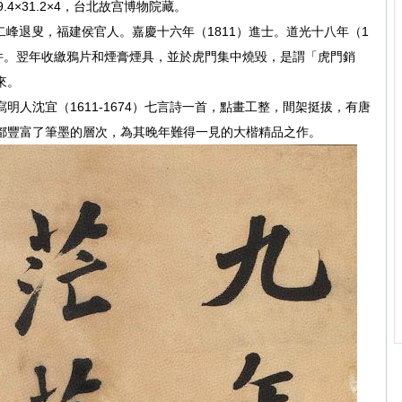
4×31.2×4，台北故宫博物院藏。
七十二峰退叟，福建侯官人。嘉慶十六年（1811）進士。道光十八年（1
事件。翌年收繳鴉片和煙膏煙具，並於虎門集中燒毀，是謂「虎門銷
來。
明人沈宜（1611-1674）七言詩一首，點畫工整，間架挺拔，有唐
都豐富了筆墨的層次，為其晚年難得一見的大楷精品之作。