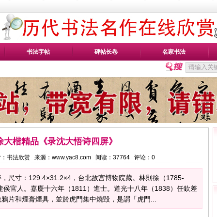
书法字帖
碑帖长卷
名家书法
徐大楷精品《录沈大悟诗四屏》
 作者：书法欣赏 来源：www.yac8.com 阅读：
37764
评论：
0
寸：129.4×31.2×4，台北故宫博物院藏。林則徐（1785-
建侯官人。嘉慶十六年（1811）進士。道光十八年（1838）任欽差
鴉片和煙膏煙具，並於虎門集中燒毀，是謂「虎門...