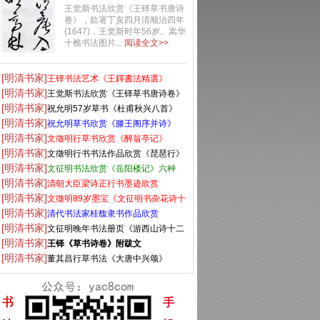
卷》
王觉斯书法欣赏《王铎草书唐诗
卷》，款署丁亥四月清顺治四年
(1647)，王觉斯时年56岁。嵩华
十樵书法图片...
阅读全文>>
[明清书家]
王铎书法艺术《王鐸書法精選》
[明清书家]
王觉斯书法欣赏《王铎草书唐诗卷》
[明清书家]
祝允明57岁草书《杜甫秋兴八首》
[明清书家]
祝允明草书欣赏《滕王阁序并诗》
[明清书家]
文徵明行草书欣赏《醉翁亭记》
[明清书家]
文徵明行书书法作品欣赏《琵琶行》
[明清书家]
两种
文征明书法欣赏《岳阳楼记》六种
[明清书家]
清朝大臣梁诗正行书墨迹欣赏
[明清书家]
文徵明89岁墨宝《文征明书杂花诗十
[明清书家]
二首》
清代书法家桂馥隶书作品欣赏
[明清书家]
文征明晚年书法册页《游西山诗十二
[明清书家]
首》
王铎《草书诗卷》附跋文
[明清书家]
董其昌行草书法《大唐中兴颂》