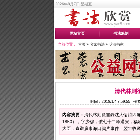
2026年8月7日 星期五
网站首页
书法篆刻
当前位置：
首页
>
名家书法
>
明清书家
清代林则
时间：2018/1/4 7:59:55
内容摘要：
清代林則徐書錄沈大悟詩四屏，尺
1850），字少穆，號七十二峰退叟，福
大臣，查辦廣東海口鴉片事件。翌年收繳