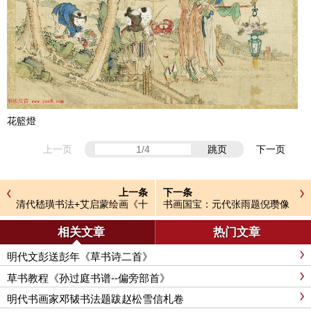
花籃燈
上一页
跳页
下一页
上一条
下一条
清代嵇璜书法+艾启蒙绘画《十
书画国宝：元代张雨题倪瓒像
骏犬图册》
相关文章
热门文章
明代文彭送彭年《草书诗二首》
草书教程《孙过庭书谱--偏旁部首》
明代书画家邓韨书法题跋赵松雪信札卷