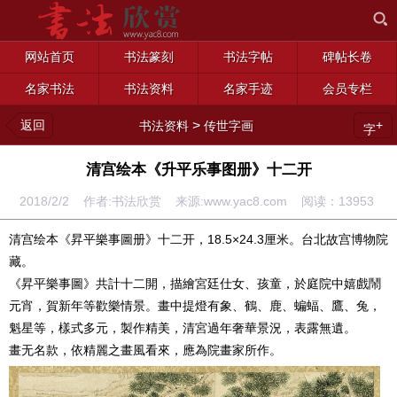
网站首页
书法篆刻
书法字帖
碑帖长卷
名家书法
书法资料
名家手迹
会员专栏
返回
>
+
书法资料
传世字画
字
清宫绘本《升平乐事图册》十二开
2018/2/2 作者:书法欣赏 来源:www.yac8.com 阅读：
13953
清宫绘本《昇平樂事圖册》十二开，18.5×24.3厘米。台北故宫博物院
藏。
《昇平樂事圖》共計十二開，描繪宮廷仕女、孩童，於庭院中嬉戲鬧
元宵，賀新年等歡樂情景。畫中提燈有象、鶴、鹿、蝙蝠、鷹、兔，
魁星等，樣式多元，製作精美，清宮過年奢華景況，表露無遺。
畫无名款，依精麗之畫風看來，應為院畫家所作。