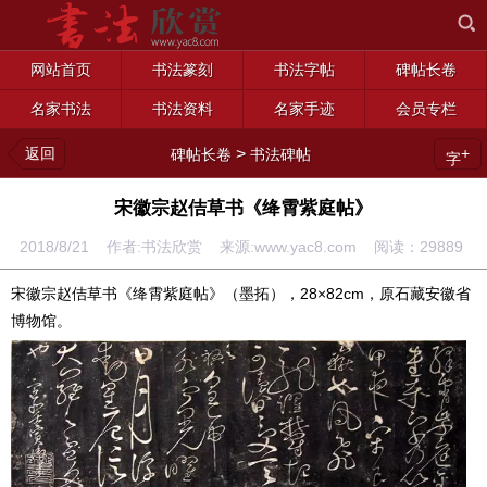
网站首页
书法篆刻
书法字帖
碑帖长卷
名家书法
书法资料
名家手迹
会员专栏
返回
>
+
碑帖长卷
书法碑帖
字
宋徽宗赵佶草书《绛霄紫庭帖》
2018/8/21 作者:书法欣赏 来源:www.yac8.com 阅读：
29889
宋徽宗赵佶草书《绛霄紫庭帖》（墨拓），28×82cm，原石藏安徽省
博物馆。