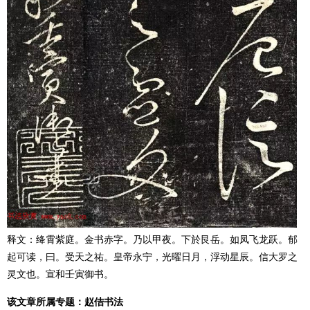
释文：绛霄紫庭。金书赤字。乃以甲夜。下於艮岳。如凤飞龙跃。郁
起可读，曰。受天之祐。皇帝永宁，光曜日月，浮动星辰。信大罗之
灵文也。宣和壬寅御书。
该文章所属专题：
赵佶书法