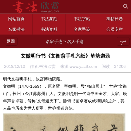
网站首页
书法篆刻
书法字帖
碑帖长卷
名家书法
书法资料
名家手迹
会员专栏
返回
>
+
名家手迹
名人手迹
字
文徵明行书《文衡翁手札六纸》笔势遒劲
2019/12/10 作者:书法欣赏 来源:www.yac8.com 阅读：
34206
明代文徵明手札，故宫博物院藏。
文徵明（1470-1559），原名壁，字徵明。号“ 衡山居士”，世称“文衡
山”，长州（今江苏苏州）人。文徵明是明一代诗书画全才、大家。晚
年声誉卓著，号称“文笔遍天下”。除诗书画卓著成就和影响之外，其
人品也历来为世人所重，世称儒者典范。