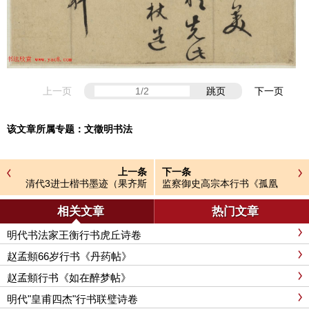
上一页
跳页
下一页
该文章所属专题：
文徵明书法
上一条
下一条
清代3进士楷书墨迹（果齐斯
监察御史高宗本行书《孤凰
欢、陈官俊、刘权之）
辞》
相关文章
热门文章
明代书法家王衡行书虎丘诗卷
赵孟頫66岁行书《丹药帖》
赵孟頫行书《如在醉梦帖》
明代"皇甫四杰"行书联璧诗卷