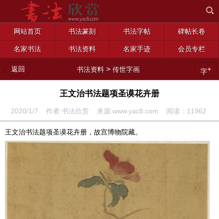
网站首页
书法篆刻
书法字帖
碑帖长卷
名家书法
书法资料
名家手迹
会员专栏
返回
>
+
书法资料
传世字画
字
王文治书法题项圣谟花卉册
2020/1/7 作者:书法欣赏 来源:www.yac8.com 阅读：
11962
王文治书法题项圣谟花卉册，故宫博物院藏。