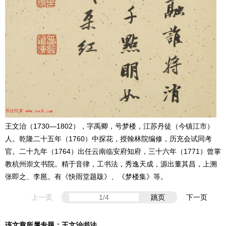
王文治（1730—1802），字禹卿，号梦楼，江苏丹徒（今镇江市）
人。乾隆二十五年（1760）中探花，授翰林院编修，历充会试同考
官。二十九年（1764）出任云南临安府知府，三十六年（1771）曾掌
教杭州崇文书院。精于音律，工书法，秀逸天成，源出董其昌，上溯
张即之、李邕。有《快雨堂题跋》、《梦楼集》等。
上一页
跳页
下一页
该文章所属专题：
王文治书法