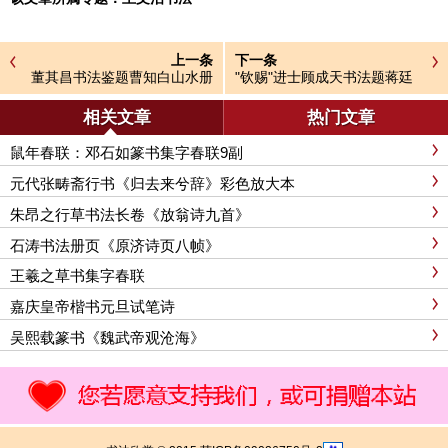
上一条
下一条
董其昌书法鉴题曹知白山水册
"钦赐"进士顾成天书法题蒋廷
锡花卉图册
相关文章
热门文章
鼠年春联：邓石如篆书集字春联9副
元代张畴斋行书《归去来兮辞》彩色放大本
朱昂之行草书法长卷《放翁诗九首》
石涛书法册页《原济诗页八帧》
王羲之草书集字春联
嘉庆皇帝楷书元旦试笔诗
吴熙载篆书《魏武帝观沧海》