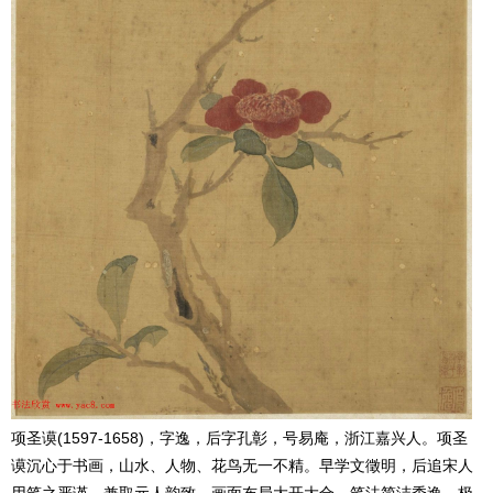
项圣谟(1597-1658)，字逸，后字孔彰，号易庵，浙江嘉兴人。项圣
谟沉心于书画，山水、人物、花鸟无一不精。早学文徵明，后追宋人
用笔之严谨，兼取元人韵致。画面布局大开大合，笔法简洁秀逸，极